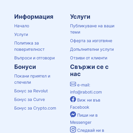
Информация
Услуги
Начало
Публикуване на ваши
теми
Услуги
Оферта за изготвяне
Политика за
поверителност
Допълнителни услуги
Въпроси и отговори
Отзиви от клиенти
Бонуси
Свържи се с
нас
Покани приятел и
спечели
e-mail:
Бонус за Revolut
info@raboti.com
Бонус за Curve
Виж ни във
Facebook
Бонус за Crypto.com
Пиши ни в
Messenger
Следвай ни в