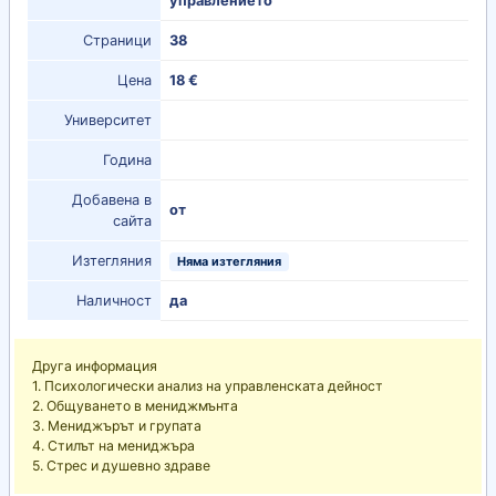
управлението
Страници
38
Цена
18 €
Университет
Година
Добавена в
от
сайта
Изтегляния
Няма изтегляния
Наличност
да
Друга информация
1. Психологически анализ на управленската дейност
2. Общуването в мениджмънта
3. Мениджърът и групата
4. Стилът на мениджъра
5. Стрес и душевно здраве