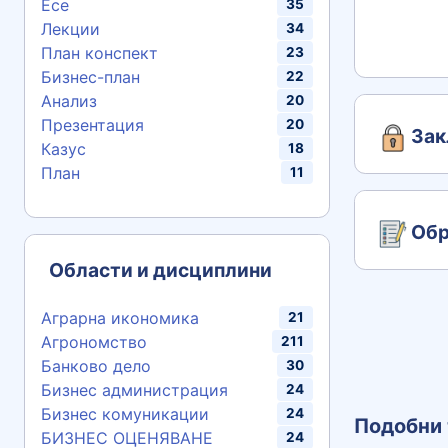
Есе
35
Лекции
34
План конспект
23
Бизнес-план
22
Анализ
20
Презентация
20
Зак
Казус
18
План
11
Обр
Области и дисциплини
Аграрна икономика
21
Агрономство
211
Банково дело
30
Бизнес администрация
24
Бизнес комуникации
24
Подобни 
БИЗНЕС ОЦЕНЯВАНЕ
24