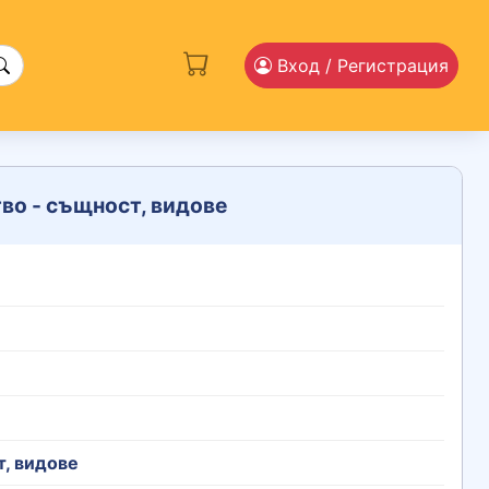
Вход
/ Регистрация
во - същност, видове
, видове