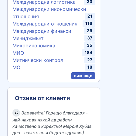
Международна логистика
23
Международни икономически
отношения
21
Международни отношения
116
Международни финанси
26
Мениджмънт
37
Микроикономика
35
МИО
184
Митнически контрол
27
МО
18
виж още
Отзиви от клиенти
Здравейте! Горещо благодаря -
най-накрая някой да работи
качествено и коректно! Мерси! Хубав
ден - пазете се и бъдете здрави!:)