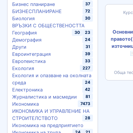
Бизнес планиране
37
БИЗНЕСПЛАНИРАНЕ
72
Курс
Биология
30
ВРЪЗКИ С ОБЩЕСТВЕНОСТТА
Основни
География
30
23
правото(
Демография
24
източниц
Други
31

Евроинтеграция
39
Европеистика
33
Екология
227
Обща тео
Екология и опазване на околната
среда
24
Електроника
42
Журналистика и масмедии
81
Икономика
7473
ИКОНОМИКА И УПРАВЛЕНИЕ НА
СТРОИТЕЛСТВОТО
28
Икономика на предприятието
Икономика на труда
24
21