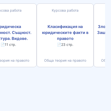
рсова работа
Курсова работа
К
ридическа
Класификация на
Злоуп
рност. Същност.
юридическите факти в
Защита
тура. Видове.
правото
📄11 стр.
📄23 стр.
еория на правото
Обща теория на правото
Обща 