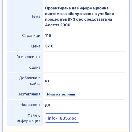
Проектиране на информационна
система за обслужване на учебния
Тема
процес във ВУЗ със средствата на
Access 2000
Страници
115
Цена
37 €
Университет
Година
Добавена в
от
сайта
Изтегляния
Няма изтегляния
Наличност
да
Файл с
info-1835.doc
информация