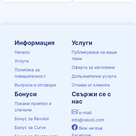
Информация
Услуги
Начало
Публикуване на ваши
теми
Услуги
Оферта за изготвяне
Политика за
поверителност
Допълнителни услуги
Въпроси и отговори
Отзиви от клиенти
Бонуси
Свържи се с
нас
Покани приятел и
спечели
e-mail:
Бонус за Revolut
info@raboti.com
Бонус за Curve
Виж ни във
Facebook