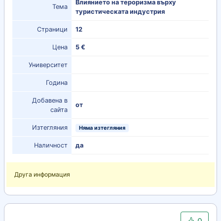
Влиянието на тероризма върху
Тема
туристическата индустрия
Страници
12
Цена
5 €
Университет
Година
Добавена в
от
сайта
Изтегляния
Няма изтегляния
Наличност
да
Друга информация