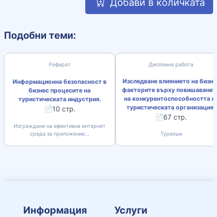
Добави в количката
Подобни теми:
Реферат
Дипломна работа
Изследване влиянието на бизне
Информационна безопасност в
факторите върху повишаванет
бизнес процесите на
на конкурентоспособността н
туристическата индустрия.
туристическата организация.
📄10 стр.
📄67 стр.
Изграждане на ефективна интернет
среда за приложение...
Туризъм
Информация
Услуги