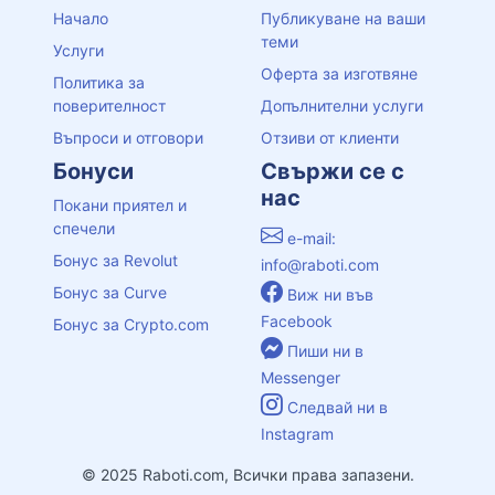
Начало
Публикуване на ваши
теми
Услуги
Оферта за изготвяне
Политика за
поверителност
Допълнителни услуги
Въпроси и отговори
Отзиви от клиенти
Бонуси
Свържи се с
нас
Покани приятел и
спечели
e-mail:
Бонус за Revolut
info@raboti.com
Бонус за Curve
Виж ни във
Facebook
Бонус за Crypto.com
Пиши ни в
Messenger
Следвай ни в
Instagram
© 2025 Raboti.com, Всички права запазени.