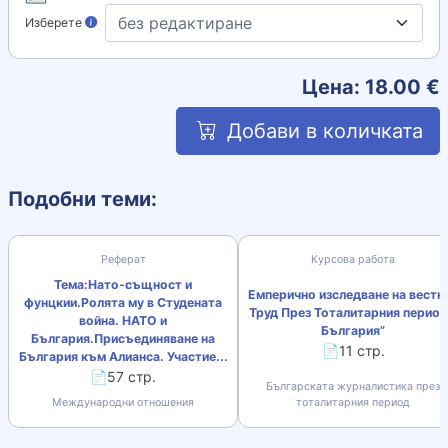
Изберете
Цена:
18.00
€
Добави в количката
Подобни теми:
Реферат
Курсова работа
Тема:Нато-същност и
Емперично изследване на вестн
фунцкии.Ролята му в Студената
Труд През Тоталитарния период
война. НАТО и
България”
България.Присъединяване на
📄11 стр.
България към Алианса. Участие...
📄57 стр.
Българската журналистика през
Международни отношения
тоталитарния период