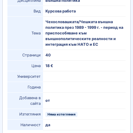
Дисциплина
Външна политика
Вид
Курсова работа
Чехословашката/Чешката външна
политика през 1989 - 1999 г. - период на
Тема
приспособяване към
външнополитическите реалности и
интеграция към НАТО и ЕС
Страници
40
Цена
18 €
Университет
Година
Добавена в
от
сайта
Изтегляния
Няма изтегляния
Наличност
да