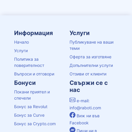
Информация
Услуги
Начало
Публикуване на ваши
теми
Услуги
Оферта за изготвяне
Политика за
поверителност
Допълнителни услуги
Въпроси и отговори
Отзиви от клиенти
Бонуси
Свържи се с
нас
Покани приятел и
спечели
e-mail:
Бонус за Revolut
info@raboti.com
Бонус за Curve
Виж ни във
Facebook
Бонус за Crypto.com
Пиши ни в