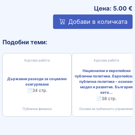
Цена:
5.00
€
Добави в количката
Подобни теми:
Курсова работа
Курсова работа
Национални и европейски
публични политики. Европейска
Държавни разходи за социално
публична политика – основен
осигуряване
модел и развитие. България
📄34 стр.
като...
📄38 стр.
Публични финанси
Основи на публичното управление