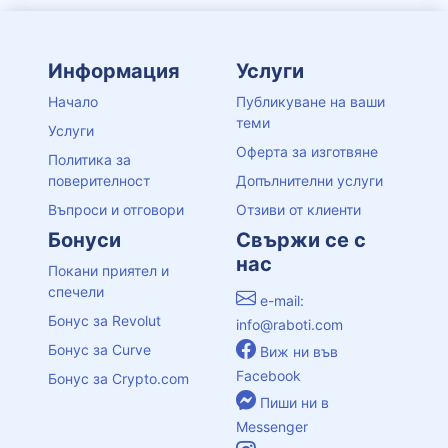
Информация
Услуги
Начало
Публикуване на ваши
теми
Услуги
Оферта за изготвяне
Политика за
поверителност
Допълнителни услуги
Въпроси и отговори
Отзиви от клиенти
Бонуси
Свържи се с
нас
Покани приятел и
спечели
e-mail:
Бонус за Revolut
info@raboti.com
Бонус за Curve
Виж ни във
Facebook
Бонус за Crypto.com
Пиши ни в
Messenger