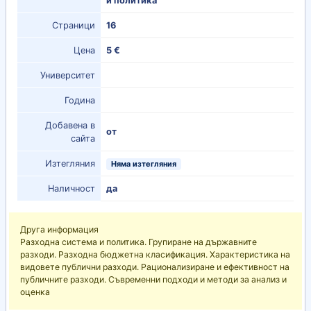
и политика
Страници
16
Цена
5 €
Университет
Година
Добавена в
от
сайта
Изтегляния
Няма изтегляния
Наличност
да
Друга информация
Разходна система и политика. Групиране на държавните
разходи. Разходна бюджетна класификация. Характеристика на
видовете публични разходи. Рационализиране и ефективност на
публичните разходи. Съвременни подходи и методи за анализ и
оценка