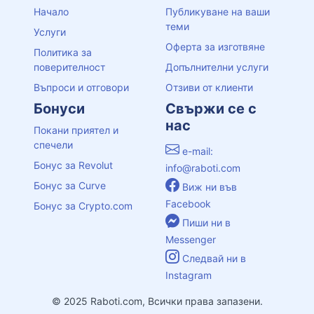
Начало
Публикуване на ваши
теми
Услуги
Оферта за изготвяне
Политика за
поверителност
Допълнителни услуги
Въпроси и отговори
Отзиви от клиенти
Бонуси
Свържи се с
нас
Покани приятел и
спечели
e-mail:
Бонус за Revolut
info@raboti.com
Бонус за Curve
Виж ни във
Facebook
Бонус за Crypto.com
Пиши ни в
Messenger
Следвай ни в
Instagram
© 2025 Raboti.com, Всички права запазени.