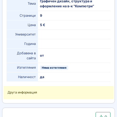
Графичен дизайн, структура и
Тема
оформление на в-к "Компютри"
Страници
9
Цена
5 €
Университет
Година
Добавена в
от
сайта
Изтегляния
Няма изтегляния
Наличност
да
Друга информация