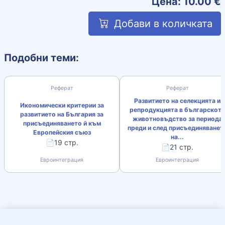
Цена:
10.00
€
Добави в количката
Подобни теми:
Реферат
Реферат
Развитието на селекцията и
Икономически критерии за
репродукцията в българскот
развитието на България за
животновъдство за периода
присъединяването й към
преди и след присъединяванет
Европейския съюз
на...
📄19 стр.
📄21 стр.
Евроинтеграция
Евроинтеграция