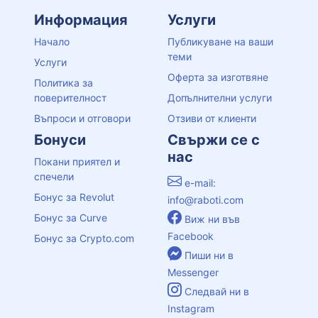
Информация
Услуги
Начало
Публикуване на ваши
теми
Услуги
Оферта за изготвяне
Политика за
поверителност
Допълнителни услуги
Въпроси и отговори
Отзиви от клиенти
Бонуси
Свържи се с
нас
Покани приятел и
спечели
e-mail:
Бонус за Revolut
info@raboti.com
Бонус за Curve
Виж ни във
Facebook
Бонус за Crypto.com
Пиши ни в
Messenger
Следвай ни в
Instagram