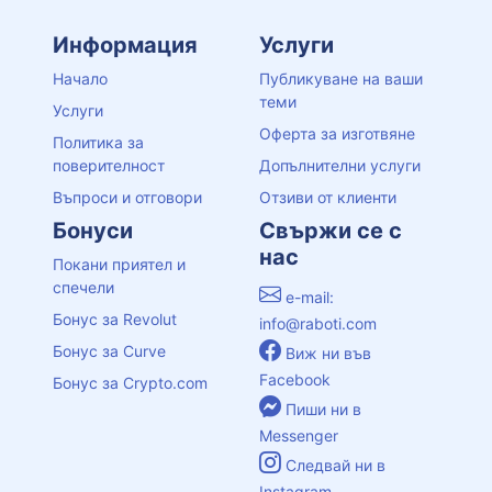
Информация
Услуги
Начало
Публикуване на ваши
теми
Услуги
Оферта за изготвяне
Политика за
поверителност
Допълнителни услуги
Въпроси и отговори
Отзиви от клиенти
Бонуси
Свържи се с
нас
Покани приятел и
спечели
e-mail:
Бонус за Revolut
info@raboti.com
Бонус за Curve
Виж ни във
Facebook
Бонус за Crypto.com
Пиши ни в
Messenger
Следвай ни в
Instagram