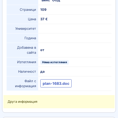
"Винс" ООД
Страници
109
Цена
37 €
Университет
Година
Добавена в
от
сайта
Изтегляния
Няма изтегляния
Наличност
да
Файл с
plan-1683.doc
информация
Друга информация