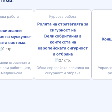
теми:
ова работа
Курсова работа
Ролята на стратегията за
сигурност на
есионални
Великобритания в
ия на мускулно-
Конц
контекста на
ата система.
европейската сигурност
9 стр.
и отбрана
📄27 стр.
ални отравяния и
я при работещите,
Обща европейска политика на
Управле
-медицинска...
сигурност и отбрана
ре