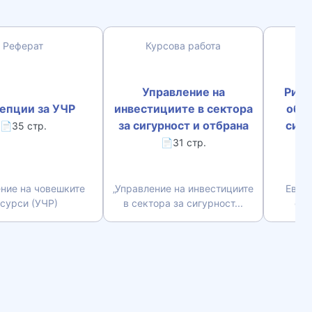
Реферат
Курсова работа
Управление на
Риск
епции за УЧР
инвестициите в сектора
обща
за сигурност и отбрана
сигу
📄35 стр.
📄31 стр.
ние на човешките
„Управление на инвестициите
Европ
сурси (УЧР)
в сектора за сигурност...
сиг