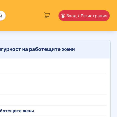
Вход
/ Регистрация
игурност на работещите жени
работещите жени