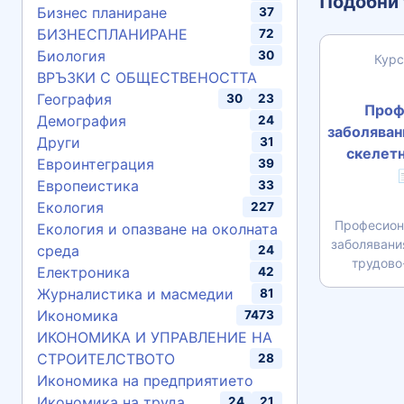
Подобни 
Бизнес планиране
37
БИЗНЕСПЛАНИРАНЕ
72
Биология
30
Курс
ВРЪЗКИ С ОБЩЕСТВЕНОСТТА
География
30
23
Проф
Демография
24
заболяван
Други
31
скелетн
Евроинтеграция
39

Европеистика
33
Екология
227
Професион
Екология и опазване на околната
заболявани
среда
24
трудово
Електроника
42
Журналистика и масмедии
81
Икономика
7473
ИКОНОМИКА И УПРАВЛЕНИЕ НА
СТРОИТЕЛСТВОТО
28
Икономика на предприятието
Икономика на труда
24
21