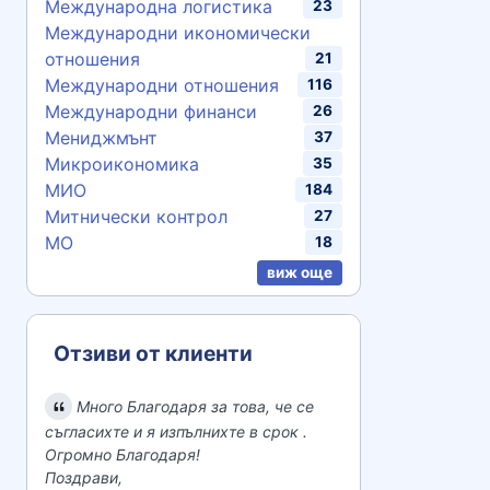
Международна логистика
23
Международни икономически
отношения
21
Международни отношения
116
Международни финанси
26
Мениджмънт
37
Микроикономика
35
МИО
184
Митнически контрол
27
МО
18
виж още
Отзиви от клиенти
Много Благодаря за това, че се
съгласихте и я изпълнихте в срок .
Огромно Благодаря!
Поздрави,