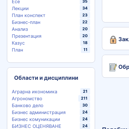
Есе
35
Лекции
34
План конспект
23
Бизнес-план
22
Анализ
20
Презентация
20
Зак
Казус
18
План
11
Обр
Области и дисциплини
Аграрна икономика
21
Агрономство
211
Банково дело
30
Бизнес администрация
24
Бизнес комуникации
24
БИЗНЕС ОЦЕНЯВАНЕ
24