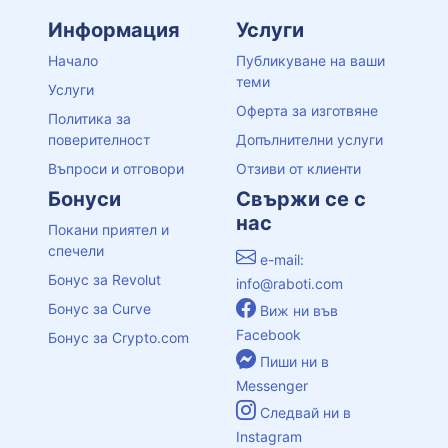
Информация
Услуги
Начало
Публикуване на ваши
теми
Услуги
Оферта за изготвяне
Политика за
поверителност
Допълнителни услуги
Въпроси и отговори
Отзиви от клиенти
Бонуси
Свържи се с
нас
Покани приятел и
спечели
e-mail:
Бонус за Revolut
info@raboti.com
Бонус за Curve
Виж ни във
Facebook
Бонус за Crypto.com
Пиши ни в
Messenger
Следвай ни в
Instagram