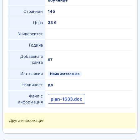
обучение
Страници
145
Цена
33 €
Университет
Година
Добавена в
от
сайта
Изтегляния
Няма изтегляния
Наличност
да
Файл с
plan-1633.doc
информация
Друга информация