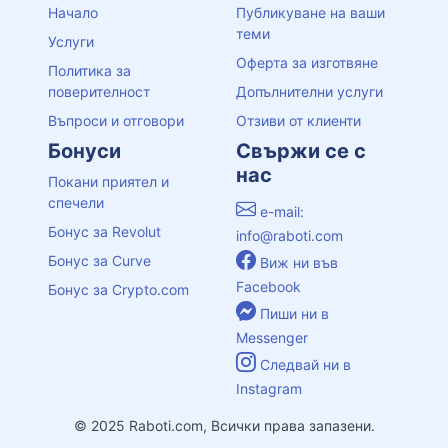
Начало
Публикуване на ваши
теми
Услуги
Оферта за изготвяне
Политика за
поверителност
Допълнителни услуги
Въпроси и отговори
Отзиви от клиенти
Бонуси
Свържи се с
нас
Покани приятел и
спечели
e-mail:
Бонус за Revolut
info@raboti.com
Бонус за Curve
Виж ни във
Facebook
Бонус за Crypto.com
Пиши ни в
Messenger
Следвай ни в
Instagram
© 2025 Raboti.com, Всички права запазени.