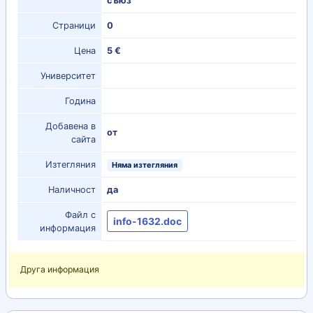
съюз
Страници
0
Цена
5 €
Университет
Година
Добавена в
от
сайта
Изтегляния
Няма изтегляния
Наличност
да
Файл с
info-1632.doc
информация
Друга информация