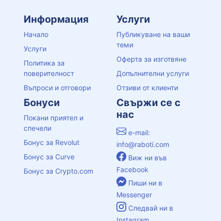
Информация
Услуги
Начало
Публикуване на ваши
теми
Услуги
Оферта за изготвяне
Политика за
поверителност
Допълнителни услуги
Въпроси и отговори
Отзиви от клиенти
Бонуси
Свържи се с
нас
Покани приятел и
спечели
e-mail:
Бонус за Revolut
info@raboti.com
Бонус за Curve
Виж ни във
Facebook
Бонус за Crypto.com
Пиши ни в
Messenger
Следвай ни в
Instagram