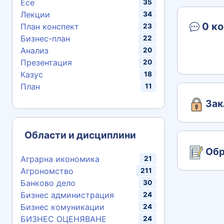
Есе
35
Лекции
34
0 ко
План конспект
23
Бизнес-план
22
Анализ
20
Презентация
20
Казус
18
План
11
Зак
Области и дисциплини
Обр
Аграрна икономика
21
Агрономство
211
Банково дело
30
Бизнес администрация
24
Бизнес комуникации
24
БИЗНЕС ОЦЕНЯВАНЕ
24