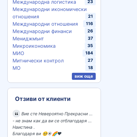
Международна логистика
23
Международни икономически
отношения
21
Международни отношения
116
Международни финанси
26
Мениджмънт
37
Микроикономика
35
МИО
184
Митнически контрол
27
МО
18
виж още
Отзиви от клиенти
Вие сте Невероятно Прекрасни ...
- не знам как да ви се отблагодаря ...
Наистина .
Благодаря ви 🥺☀️🌈♥️