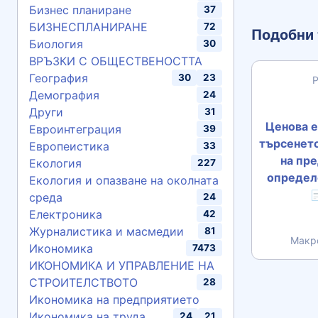
Бизнес планиране
37
БИЗНЕСПЛАНИРАНЕ
72
Подобни 
Биология
30
ВРЪЗКИ С ОБЩЕСТВЕНОСТТА
География
30
23
Демография
24
Други
31
Ценова е
Евроинтеграция
39
търсенето
Европеистика
33
на пре
Екология
227
определ
Екология и опазване на околната

среда
24
Електроника
42
Журналистика и масмедии
81
Макр
Икономика
7473
ИКОНОМИКА И УПРАВЛЕНИЕ НА
СТРОИТЕЛСТВОТО
28
Икономика на предприятието
Икономика на труда
24
21