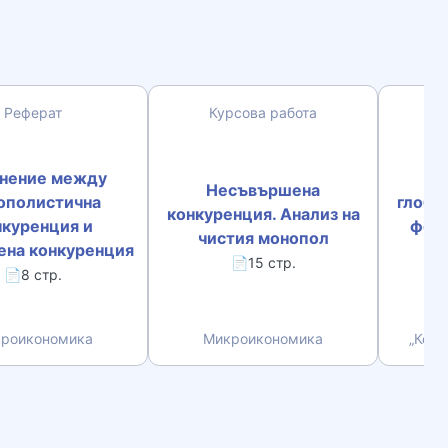
Реферат
Курсова работа
К
нение между
„К
Несъвършена
ополистична
глоба
конкуренция. Анализ на
нкуренция и
форм
чистия монопол
на конкуренция
к
📄15 стр.
📄8 стр.
роикономика
Микроикономика
„Конк