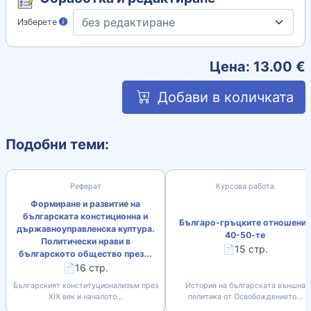
Изберете
Цена:
13.00
€
Добави в количката
Подобни теми:
Реферат
Курсова работа
Формиране и развитие на
българската констиционна и
Българо-гръцките отношения
държавноуправленска култура.
40-50-те
Политически нрави в
📄15 стр.
българското общество през...
📄16 стр.
Българският конституционализъм през
История на българската външна
XIX век и началото...
политика от Освобождението...