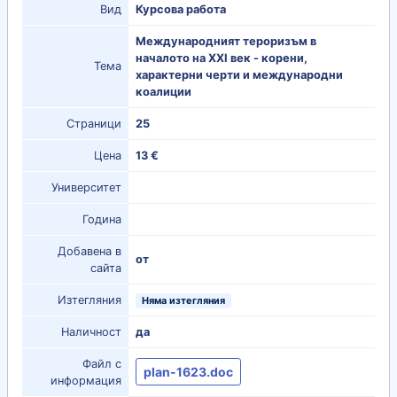
Вид
Курсова работа
Международният тероризъм в
началото на ХХІ век - корени,
Тема
характерни черти и международни
коалиции
Страници
25
Цена
13 €
Университет
Година
Добавена в
от
сайта
Изтегляния
Няма изтегляния
Наличност
да
Файл с
plan-1623.doc
информация