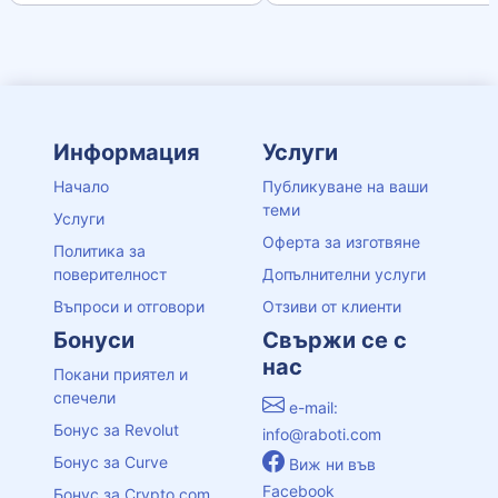
Информация
Услуги
Начало
Публикуване на ваши
теми
Услуги
Оферта за изготвяне
Политика за
поверителност
Допълнителни услуги
Въпроси и отговори
Отзиви от клиенти
Бонуси
Свържи се с
нас
Покани приятел и
спечели
e-mail:
Бонус за Revolut
info@raboti.com
Бонус за Curve
Виж ни във
Facebook
Бонус за Crypto.com