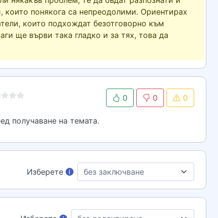
ли някакъв проблем, те да бъдат разпознати и
и, които понякога са непреодолими. Ориентирах
атели, които подхождат безотговорно към
аги ще върви така гладко и за тях, това да
0
0
0
ед получаване на темата.
Изберете