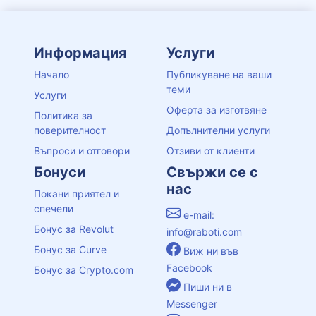
Информация
Услуги
Начало
Публикуване на ваши
теми
Услуги
Оферта за изготвяне
Политика за
поверителност
Допълнителни услуги
Въпроси и отговори
Отзиви от клиенти
Бонуси
Свържи се с
нас
Покани приятел и
спечели
e-mail:
Бонус за Revolut
info@raboti.com
Бонус за Curve
Виж ни във
Facebook
Бонус за Crypto.com
Пиши ни в
Messenger