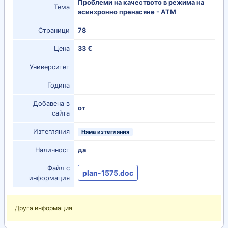
Проблеми на качеството в режима на
Тема
асинхронно пренасяне - АТМ
Страници
78
Цена
33 €
Университет
Година
Добавена в
от
сайта
Изтегляния
Няма изтегляния
Наличност
да
Файл с
plan-1575.doc
информация
Друга информация