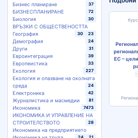
Подобни 
Бизнес планиране
37
БИЗНЕСПЛАНИРАНЕ
72
Биология
30
Курс
ВРЪЗКИ С ОБЩЕСТВЕНОСТТА
География
30
23
Демография
24
Регионал
Други
31
регионалн
Евроинтеграция
39
ЕС – цели
Европеистика
33
р
Екология
227

Екология и опазване на околната
среда
24
Електроника
42
Региона
Журналистика и масмедии
81
Икономика
7473
ИКОНОМИКА И УПРАВЛЕНИЕ НА
СТРОИТЕЛСТВОТО
28
Икономика на предприятието
Икономика на труда
24
21