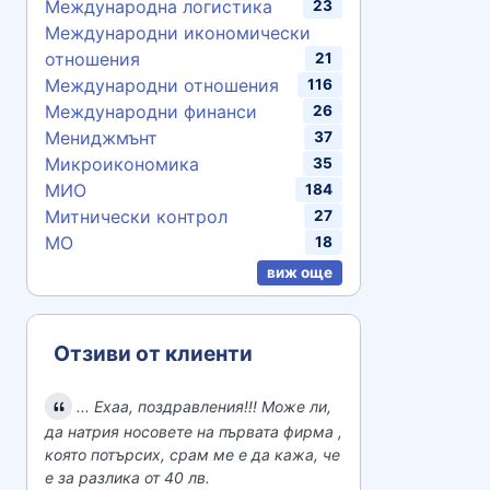
Международна логистика
23
Международни икономически
отношения
21
Международни отношения
116
Международни финанси
26
Мениджмънт
37
Микроикономика
35
МИО
184
Митнически контрол
27
МО
18
виж още
Отзиви от клиенти
... Ехаа, поздравления!!! Може ли,
да натрия носовете на първата фирма ,
която потърсих, срам ме е да кажа, че
е за разлика от 40 лв.