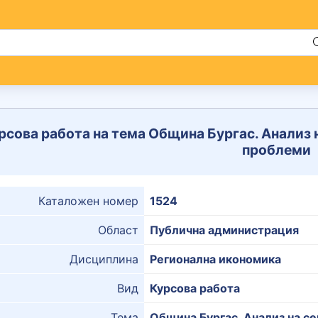
рсова работа на тема Община Бургас. Анализ 
проблеми
Каталожен номер
1524
Област
Публична администрация
Дисциплина
Регионална икономика
Вид
Курсова работа
Тема
Община Бургас. Анализ на с