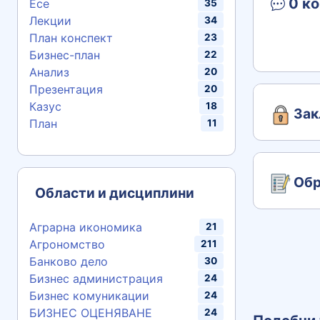
0 ко
Есе
35
Лекции
34
План конспект
23
Бизнес-план
22
Анализ
20
Презентация
20
Казус
18
Зак
План
11
Обр
Области и дисциплини
Аграрна икономика
21
Агрономство
211
Банково дело
30
Бизнес администрация
24
Бизнес комуникации
24
БИЗНЕС ОЦЕНЯВАНЕ
24