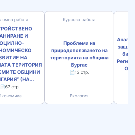
ломна работа
Курсова работа
К
СТРОЙСТВЕНО
АНИРАНЕ И
Анализ
ОЦИЛНО-
Проблеми на
защите
НОМИЧЕСКО
природоползването на
биор
ЗВИТИЕ НА
територията на община
Регион
АТА ТЕРИТОРИЯ
Бургас
Окол
ЕМИТЕ ОБЩИНИ
📄13 стр.
ГАРИЯ” (НА...
📄67 стр.
Икономика
Екология