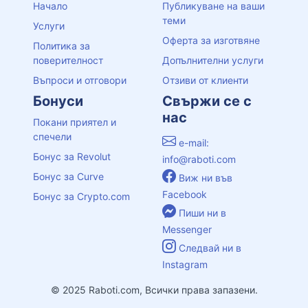
Начало
Публикуване на ваши
теми
Услуги
Оферта за изготвяне
Политика за
поверителност
Допълнителни услуги
Въпроси и отговори
Отзиви от клиенти
Бонуси
Свържи се с
нас
Покани приятел и
спечели
e-mail:
Бонус за Revolut
info@raboti.com
Бонус за Curve
Виж ни във
Facebook
Бонус за Crypto.com
Пиши ни в
Messenger
Следвай ни в
Instagram
© 2025 Raboti.com, Всички права запазени.