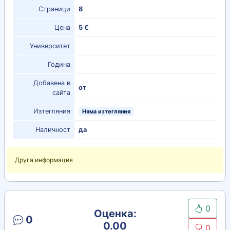
Страници
8
Цена
5 €
Университет
Година
Добавена в
от
сайта
Изтегляния
Няма изтегляния
Наличност
да
Друга информация
0
Оценка:
0
0.00
0