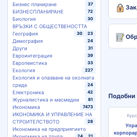
Бизнес планиране
37
Зак
БИЗНЕСПЛАНИРАНЕ
72
Биология
30
ВРЪЗКИ С ОБЩЕСТВЕНОСТТА
География
30
23
Обр
Демография
24
Други
31
Евроинтеграция
39
Европеистика
33
Екология
227
Екология и опазване на околната
среда
24
Електроника
42
Подобни 
Журналистика и масмедии
81
Икономика
7473
ИКОНОМИКА И УПРАВЛЕНИЕ НА
Курс
СТРОИТЕЛСТВОТО
28
Упра
Икономика на предприятието
корпора
Икономика на труда
24
21