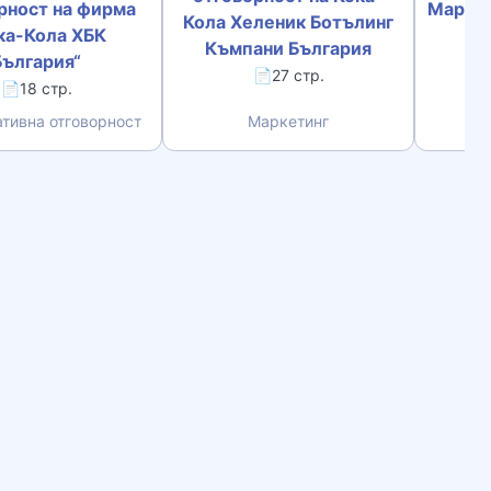
рност на фирма
Маркет
Кола Хеленик Ботълинг
ка-Кола ХБК
Къмпани България
България“
📄27 стр.
📄18 стр.
тивна отговорност
Маркетинг