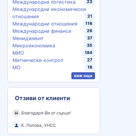
Международна логистика
23
Международни икономически
отношения
21
Международни отношения
116
Международни финанси
26
Мениджмънт
37
Микроикономика
35
МИО
184
Митнически контрол
27
МО
18
виж още
Отзиви от клиенти
Благодаря Ви от сърце!
К. Попова, УНСС