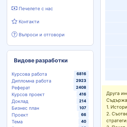
Печелете с нас
Контакти
Въпроси и отговори
Видове разработки
Курсова работа
6816
Дипломна работа
2923
Реферат
2408
Друга и
Курсов проект
416
Съдържа
Доклад
214
1. Исто
Бизнес план
107
2. Съотв
Проект
66
стратегия……….
Тема
40