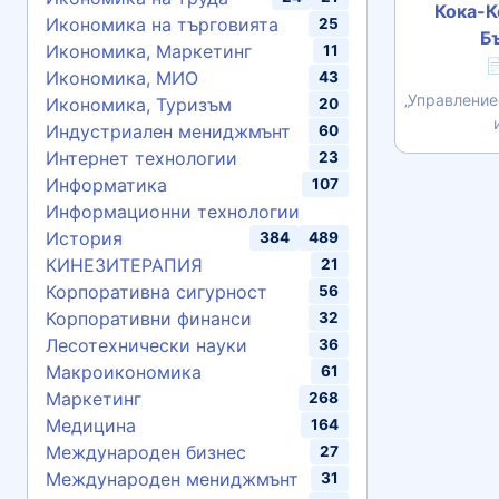
Кока-К
Икономика на търговията
25
Б
Икономика, Маркетинг
11

Икономика, МИО
43
„Управление
Икономика, Туризъм
20
Индустриален мениджмънт
60
Интернет технологии
23
Информатика
107
Информационни технологии
История
384
489
КИНЕЗИТЕРАПИЯ
21
Корпоративна сигурност
56
Корпоративни финанси
32
Лесотехнически науки
36
Макроикономика
61
Маркетинг
268
Медицина
164
Международен бизнес
27
Международен мениджмънт
31