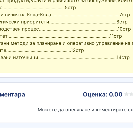
 от продукти/услуги и равнището на обслужване, коит
............................................5стр
изия на Кока-Кола……...................................................7стр
ески приоритети……..................................................8стр
твен процес……............................................................10стр
.................................................................................11стр
гани методи за планиране и оперативно управление на
...............................................12стр
 източници..................................................................14стр
ментара
Оценка: 0.00
Можете да оценяване и коментирате сл