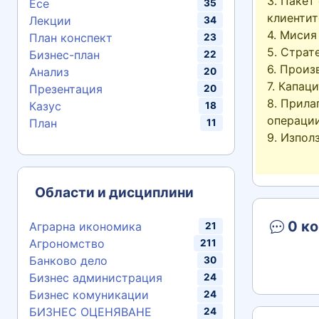
3. Пакет
Есе
35
клиентите……..
Лекции
34
4. Мисия и в
План конспект
23
5. Стратегич
Бизнес-план
22
6. Производс
Анализ
20
7. Капацитет…..
Презентация
20
8. Прила
Казус
18
операциите…….
План
11
9. Използвани
Области и дисциплини
0 ко
Аграрна икономика
21
Агрономство
211
Банково дело
30
Бизнес администрация
24
Бизнес комуникации
24
БИЗНЕС ОЦЕНЯВАНЕ
24