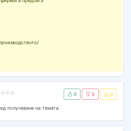
о фирмата предлага
 производството/
0
0
0
ед получаване на темата.