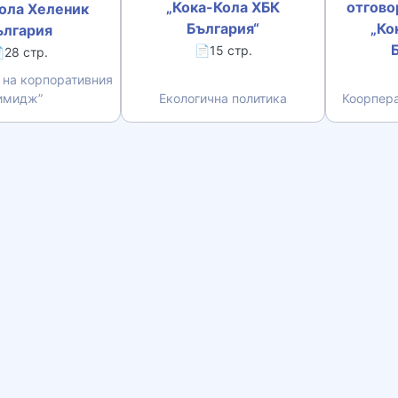
„Кока-Кола ХБК
отгово
ола Хеленик
България“
„Ко
ългария
📄15 стр.
28 стр.
 на корпоративния
имидж”
Екологична политика
Коорпера