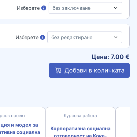
Изберете
Изберете
Цена:
7.00
€
Добави в количката
рсов проект
Курсова работа
К
ция и модел за
Корпоративна социална
ативна социална
отговорност на Кока-