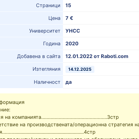
Страници
15
Цена
7 €
Университет
УНСС
Година
2020
Добавена в сайта
12.01.2022 от Raboti.com
Изтегляния
14.12.2025
Наличност
да
нформация
ние:
рия на компанията………………………………………….3стр
етствие на производствената/операционна стратегия н
.......................................................4стр