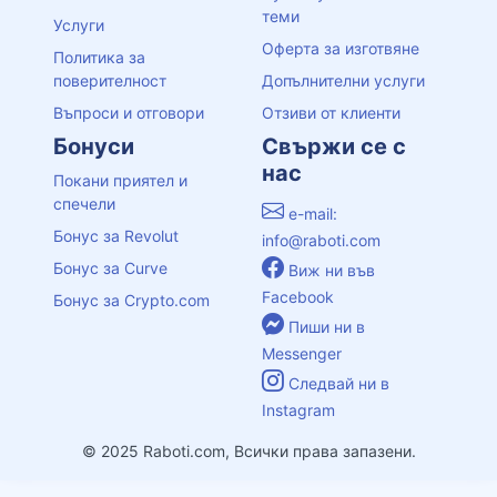
теми
Услуги
Оферта за изготвяне
Политика за
поверителност
Допълнителни услуги
Въпроси и отговори
Отзиви от клиенти
Бонуси
Свържи се с
нас
Покани приятел и
спечели
e-mail:
Бонус за Revolut
info@raboti.com
Бонус за Curve
Виж ни във
Facebook
Бонус за Crypto.com
Пиши ни в
Messenger
Следвай ни в
Instagram
© 2025 Raboti.com, Всички права запазени.