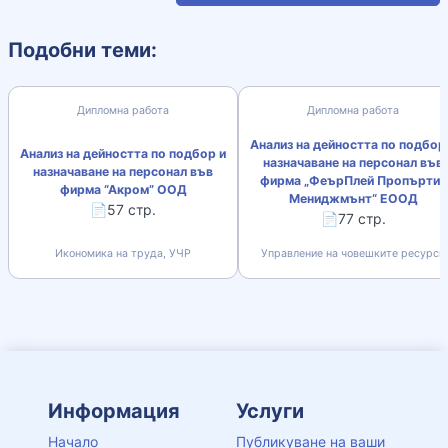
Подобни теми:
Дипломна работа
Дипломна работа
Анализ на дейността по подбор
Анализ на дейността по подбор и
назначаване на персонал във
назначаване на персонал във
фирма „ФеърПлей Пропъртис
фирма “Акром” ООД
Мениджмънт“ ЕООД
📄57 стр.
📄77 стр.
Икономика на труда, УЧР
Управление на човешките ресурси
Информация
Услуги
Начало
Публикуване на ваши