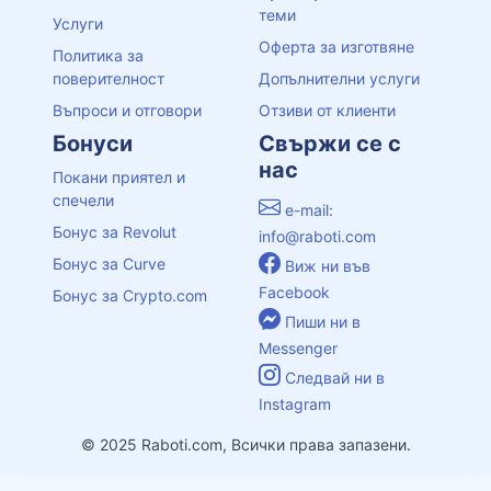
теми
Услуги
Оферта за изготвяне
Политика за
поверителност
Допълнителни услуги
Въпроси и отговори
Отзиви от клиенти
Бонуси
Свържи се с
нас
Покани приятел и
спечели
e-mail:
Бонус за Revolut
info@raboti.com
Бонус за Curve
Виж ни във
Facebook
Бонус за Crypto.com
Пиши ни в
Messenger
Следвай ни в
Instagram
© 2025 Raboti.com, Всички права запазени.