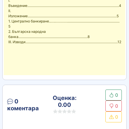
I.
Въведение..........................................................................................................4
II.
Изложение.......................................................................................................5
1. Централно банкиране..…..………….............................................................
5
2. Българска народна
банка................................................................................8
III. Изводи...........................................................................................................12
0
Оценка:
0
0.00
0
коментара
0