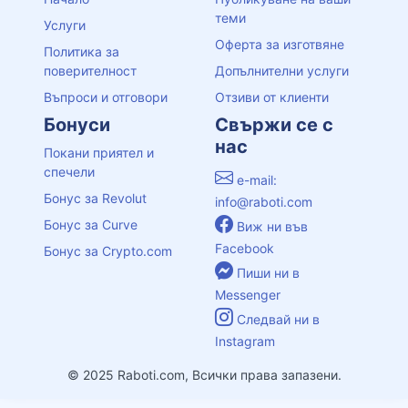
теми
Услуги
Оферта за изготвяне
Политика за
поверителност
Допълнителни услуги
Въпроси и отговори
Отзиви от клиенти
Бонуси
Свържи се с
нас
Покани приятел и
спечели
e-mail:
Бонус за Revolut
info@raboti.com
Бонус за Curve
Виж ни във
Facebook
Бонус за Crypto.com
Пиши ни в
Messenger
Следвай ни в
Instagram
© 2025 Raboti.com, Всички права запазени.