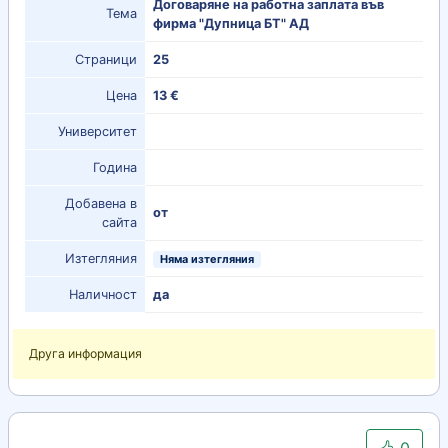
Договаряне на работна заплата във
Тема
фирма "Дупница БТ" АД
Страници
25
Цена
13 €
Университет
Година
Добавена в
от
сайта
Изтегляния
Няма изтегляния
Наличност
да
Друга информация