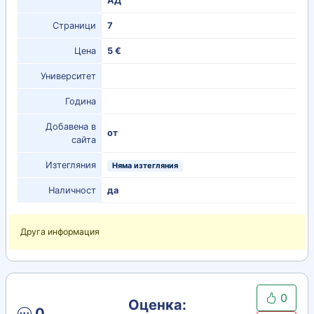
АД
Страници
7
Цена
5 €
Университет
Година
Добавена в
от
сайта
Изтегляния
Няма изтегляния
Наличност
да
Друга информация
0
Оценка:
0