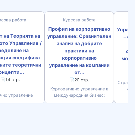
рсова работа
Курсова работа
К
Профил на корпоративно
Управл
 на Теорията на
управление: Сравнителен
– съ
ото Управление /
анализ на добрите
фо
еделяне на
практики на
сво
нция специфика
корпоративно
модел
вните теоретични
управление на компании
онцепти...
от...
📄14 стр.
📄20 стр.
Стратег
Корпоративно управление в
чов
чно управление
международния бизнес: