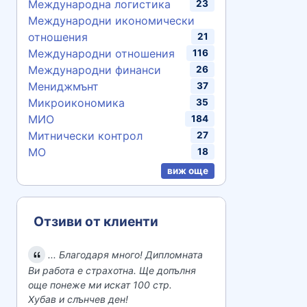
Международна логистика
23
Международни икономически
отношения
21
Международни отношения
116
Международни финанси
26
Мениджмънт
37
Микроикономика
35
МИО
184
Митнически контрол
27
МО
18
виж още
Отзиви от клиенти
... Благодаря много! Дипломната
Ви работа е страхотна. Ще допълня
още понеже ми искат 100 стр.
Хубав и слънчев ден!