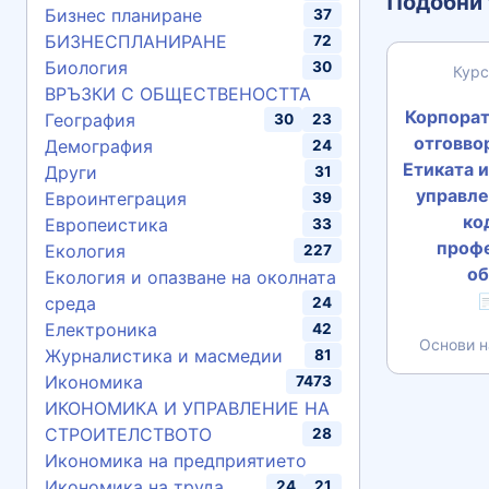
Подобни 
Бизнес планиране
37
БИЗНЕСПЛАНИРАНЕ
72
Биология
30
Курс
ВРЪЗКИ С ОБЩЕСТВЕНОСТТА
Корпорат
География
30
23
отговвор
Демография
24
Етиката 
Други
31
управле
Евроинтеграция
39
ко
Европеистика
33
проф
Екология
227
о
Екология и опазване на околната

среда
24
Електроника
42
Основи н
Журналистика и масмедии
81
Икономика
7473
ИКОНОМИКА И УПРАВЛЕНИЕ НА
СТРОИТЕЛСТВОТО
28
Икономика на предприятието
Икономика на труда
24
21