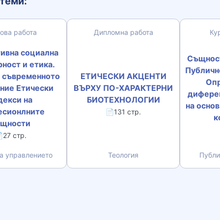
теми:
ова работа
Дипломна работа
Ку
ивна социална
Същност
ност и етика.
Публичн
и съвременното
ЕТИЧЕСКИ АКЦЕНТИ
Опр
ние Етически
ВЪРХУ ПО-ХАРАКТЕРНИ
дифере
декси на
БИОТЕХНОЛОГИИ
на осно
есионлните
📄131 стр.
к
бщности
27 стр.
а управлението
Теология
Публи