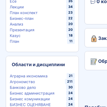
0 ко
Есе
35
Лекции
34
План конспект
23
Бизнес-план
22
Анализ
20
Презентация
20
Казус
18
Зак
План
11
Обр
Области и дисциплини
Аграрна икономика
21
Агрономство
211
Банково дело
30
Бизнес администрация
24
Бизнес комуникации
24
БИЗНЕС ОЦЕНЯВАНЕ
24