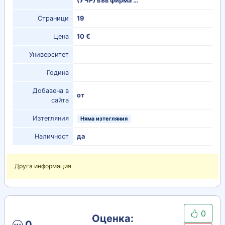
(УЧР) във фирма …
Страници
19
Цена
10 €
Университет
Година
Добавена в
от
сайта
Изтегляния
Няма изтегляния
Наличност
да
Друга информация
0
Оценка:
0