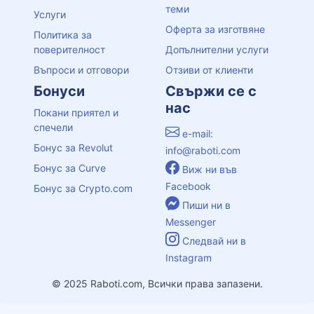
теми
Услуги
Оферта за изготвяне
Политика за
поверителност
Допълнителни услуги
Въпроси и отговори
Отзиви от клиенти
Бонуси
Свържи се с
нас
Покани приятел и
спечели
e-mail:
Бонус за Revolut
info@raboti.com
Бонус за Curve
Виж ни във
Facebook
Бонус за Crypto.com
Пиши ни в
Messenger
Следвай ни в
Instagram
© 2025 Raboti.com, Всички права запазени.