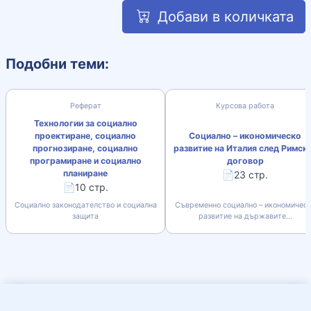
Добави в количката
Подобни теми:
Реферат
Курсова работа
Технологии за социално
проектиране, социално
Социално – икономическо
прогнозиране, социално
развитие на Италия след Римск
програмиране и социално
договор
планиране
📄23 стр.
📄10 стр.
Социално законодателство и социална
Съвременно социално – икономичес
защита
развитие на държавите...