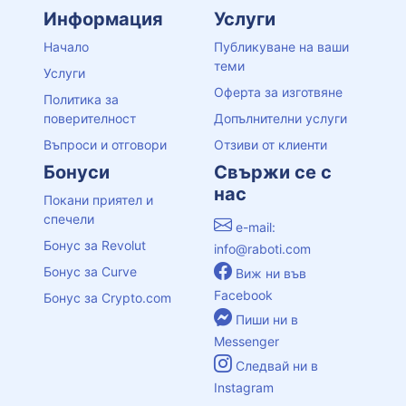
Информация
Услуги
Начало
Публикуване на ваши
теми
Услуги
Оферта за изготвяне
Политика за
поверителност
Допълнителни услуги
Въпроси и отговори
Отзиви от клиенти
Бонуси
Свържи се с
нас
Покани приятел и
спечели
e-mail:
Бонус за Revolut
info@raboti.com
Бонус за Curve
Виж ни във
Facebook
Бонус за Crypto.com
Пиши ни в
Messenger
Следвай ни в
Instagram