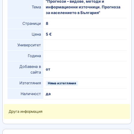
"Прогнози – видове, методи и
Тема
информационни източници. Прогноза
за населението в България"
Страници
8
Цена
5 €
Университет
Година
Добавена в
от
сайта
Изтегляния
Няма изтегляния
Наличност
да
Друга информация