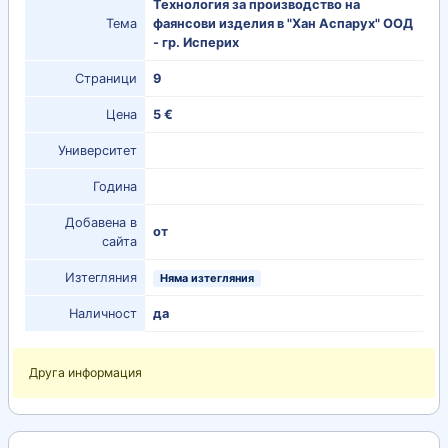
Технология за производство на
Тема
фаянсови изделия в "Хан Аспарух" ООД
- гр. Исперих
Страници
9
Цена
5 €
Университет
Година
Добавена в
от
сайта
Изтегляния
Няма изтегляния
Наличност
да
Друга информация