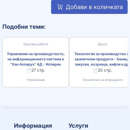
Добави в количката
Подобни теми:
Курсова работа
Други
Управление на производството,
Технология за производство н
на информационната система в
хранителни продукти - баници
"Хан Аспарух" АД - Исперих
закуски, козунаци, кифли и др.
📄27 стр.
📄20 стр.
Управление
Технология на операциите
Информация
Услуги