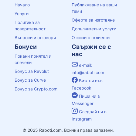
Начало
Публикуване на ваши
теми
Услуги
Оферта за изготвяне
Политика за
поверителност
Допълнителни услуги
Въпроси и отговори
Отзиви от клиенти
Бонуси
Свържи се с
нас
Покани приятел и
спечели
e-mail:
Бонус за Revolut
info@raboti.com
Бонус за Curve
Виж ни във
Facebook
Бонус за Crypto.com
Пиши ни в
Messenger
Следвай ни в
Instagram
© 2025 Raboti.com, Всички права запазени.