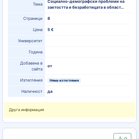
Социално-демографски проблеми на
Тема
заетостта и безработицата в област…
Страници
8
Цена
5 €
Университет
Година
Добавена в
от
сайта
Изтегляния
Няма изтегляния
Наличност
да
Друга информация