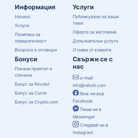
Информация
Услуги
Начало
Публикуване на ваши
теми
Услуги
Оферта за изготвяне
Политика за
поверителност
Допълнителни услуги
Въпроси и отговори
Отзиви от клиенти
Бонуси
Свържи се с
нас
Покани приятел и
спечели
e-mail:
Бонус за Revolut
info@raboti.com
Бонус за Curve
Виж ни във
Facebook
Бонус за Crypto.com
Пиши ни в
Messenger
Следвай ни в
Instagram