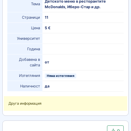
Детското меню в ресторантите
Тема
McDonalds, Иберо-Стар и др.
Страници
11
Цена
5 €
Университет
Година
Добавена в
от
сайта
Изтегляния
Няма изтегляния
Наличност
да
Друга информация