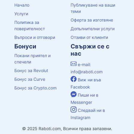
Начало
Публикуване на ваши
теми
Услуги
Оферта за изготвяне
Политика за
поверителност
Допълнителни услуги
Въпроси и отговори
Отзиви от клиенти
Бонуси
Свържи се с
нас
Покани приятел и
спечели
e-mail:
Бонус за Revolut
info@raboti.com
Бонус за Curve
Виж ни във
Facebook
Бонус за Crypto.com
Пиши ни в
Messenger
Следвай ни в
Instagram
© 2025 Raboti.com, Всички права запазени.