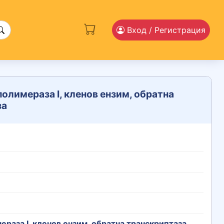
Вход
/ Регистрация
олимераза I, кленов ензим, обратна
за
раза I, кленов ензим, обратна транскриптаза