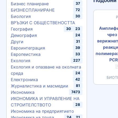
Подобни 
Бизнес планиране
37
БИЗНЕСПЛАНИРАНЕ
72
Биология
30
ВРЪЗКИ С ОБЩЕСТВЕНОСТТА
Амплифи
География
30
23
чрез
Демография
24
верижнат
Други
31
реакци
Евроинтеграция
39
полимераз
Европеистика
33
PCR
Екология
227

Екология и опазване на околната
среда
24
БИОТ
Електроника
42
Журналистика и масмедии
81
Икономика
7473
ИКОНОМИКА И УПРАВЛЕНИЕ НА
СТРОИТЕЛСТВОТО
28
Икономика на предприятието
Икономика на труда
24
21