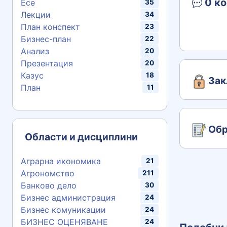
0 ко
Есе
35
Лекции
34
План конспект
23
Бизнес-план
22
Анализ
20
Презентация
20
Казус
18
Зак
План
11
Обр
Области и дисциплини
Аграрна икономика
21
Агрономство
211
Банково дело
30
Бизнес администрация
24
Бизнес комуникации
24
БИЗНЕС ОЦЕНЯВАНЕ
24