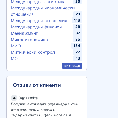
Международна логистика
23
Международни икономически
отношения
21
Международни отношения
116
Международни финанси
26
Мениджмънт
37
Микроикономика
35
МИО
184
Митнически контрол
27
МО
18
виж още
Отзиви от клиенти
Здравейте,
Получих дипломата още вчера и съм
изключително доволна от
съдържанието й. Дали мога да я