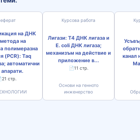
теми:
Реферат
Курсова работа
Ку
кация на ДНК
Лигази: Т4 ДНК лигаза и
 метода на
Усъвъ
E. coli ДНК лигаза;
а полимеразна
обрат
механизъм на действие и
я (PCR): Taq
канал 
приложение в...
а; автоматични
Ма
📄11 стр.
 апарати.
21 стр.
Основи на генното
ЕХНОЛОГИИ
инженерство
Обра