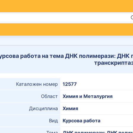
урсова работа на тема ДНК полимерази: ДНК п
транскрипта
Каталожен номер
12577
Област
Химия и Металургия
Дисциплина
Химия
Вид
Курсова работа
Тема
ДНК полимерази: ДНК полиме