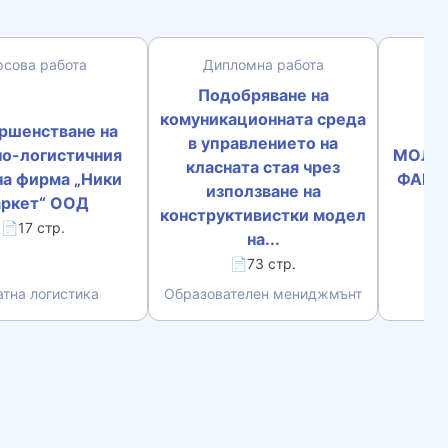
рсова работа
Дипломна работа
К
Подобряване на
комуникационната среда
ршенстване на
М
в управлението на
но-логистичния
МОЛЕК
класната стая чрез
на фирма „Ники
ФАКТО
използване на
ркет“ ООД
ПР
конструктивистки модел
📄17 стр.
на...
📄73 стр.
тна логистика
Образователен мениджмънт