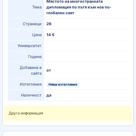
Мястото на многостранната
Тема
дипломация по пътя към нов по-
глобален свят
Страници
26
Цена
14 €
Университет
Година
Добавена в
от
сайта
Изтегляния
Няма изтегляния
Наличност
да
Друга информация