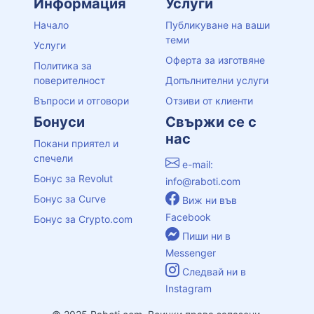
Информация
Услуги
Начало
Публикуване на ваши
теми
Услуги
Оферта за изготвяне
Политика за
поверителност
Допълнителни услуги
Въпроси и отговори
Отзиви от клиенти
Бонуси
Свържи се с
нас
Покани приятел и
спечели
e-mail:
Бонус за Revolut
info@raboti.com
Бонус за Curve
Виж ни във
Facebook
Бонус за Crypto.com
Пиши ни в
Messenger
Следвай ни в
Instagram