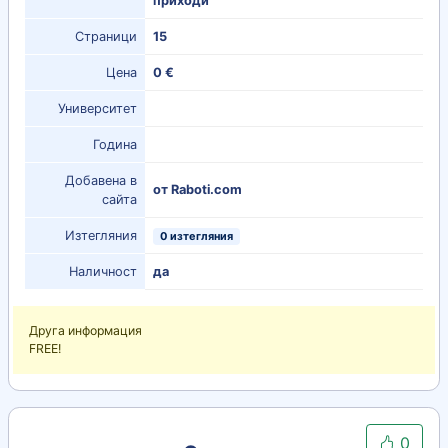
приходи
Страници
15
Цена
0 €
Университет
Година
Добавена в
от Raboti.com
сайта
Изтегляния
0 изтегляния
Наличност
да
Друга информация
FREE!
0