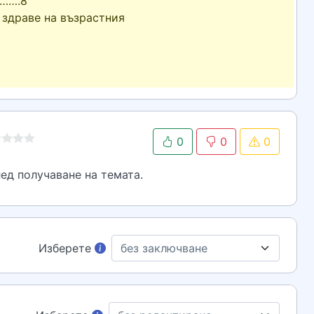
…….8
 здраве на възрастния
2
0
0
0
ед получаване на темата.
Изберете