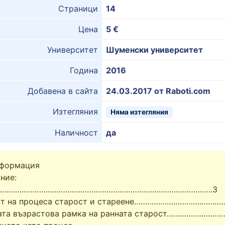
Страници
14
Цена
5 €
Университет
Шуменски университет
Година
2016
Добавена в сайта
24.03.2017 от Raboti.com
Изтегляния
Няма изтегляния
Наличност
да
нформация
ние:
………………………………………………………………..……………………..3
ст на процеса старост и стареене………………………….………
ната възрастова рамка на ранната старост…………….……