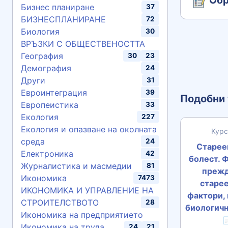
Обр
Бизнес планиране
37
БИЗНЕСПЛАНИРАНЕ
72
Биология
30
ВРЪЗКИ С ОБЩЕСТВЕНОСТТА
География
30
23
Демография
24
Други
31
Евроинтеграция
39
Подобни 
Европеистика
33
Екология
227
Екология и опазване на околната
Курс
среда
24
Стареен
Електроника
42
болест. 
Журналистика и масмедии
81
преж
Икономика
7473
старее
ИКОНОМИКА И УПРАВЛЕНИЕ НА
фактори,
СТРОИТЕЛСТВОТО
28
биологична
Икономика на предприятието

Икономика на труда
24
21