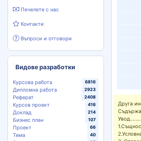
Печелете с нас
Контакти
Въпроси и отговори
Видове разработки
Курсова работа
6816
Дипломна работа
2923
Реферат
2408
Друга и
Курсов проект
416
Съдържа
Доклад
214
Увод……
Бизнес план
107
1.Същно
Проект
66
2.Услов
Тема
40