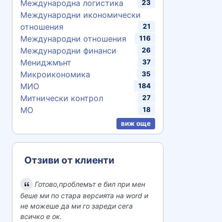
Международна логистика
23
Международни икономически
отношения
21
Международни отношения
116
Международни финанси
26
Мениджмънт
37
Микроикономика
35
МИО
184
Митнически контрол
27
МО
18
виж още
Отзиви от клиенти
Готово,проблемът е бил при мен
беше ми по стара версията на word и
не можеше да ми го зареди сега
всичко е ок.