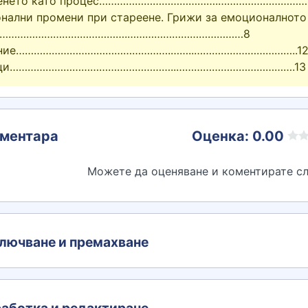
реенето като процес………………………………….…………………………
нални промени при стареене. Грижи за емоционалното
……………………………………….…………………………………8
ение…………………………………………….……..……………………………..1
ици………………………………………………..………………………………….13
ментара
Оценка: 0.00
Можете да оценяване и коментирате сл
лючване и премахване