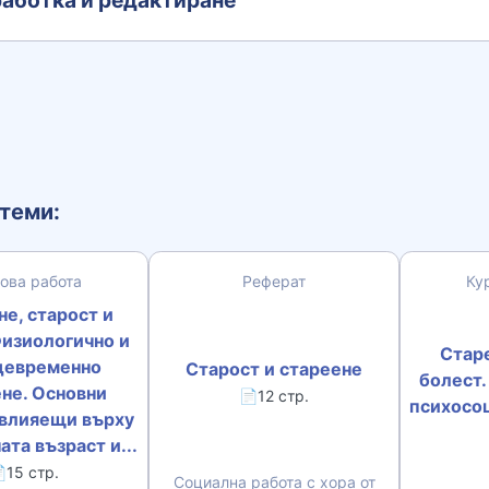
аботка и редактиране
теми:
ова работа
Реферат
Ку
е, старост и
Физиологично и
Старе
девременно
Старост и стареене
болест.
не. Основни
📄12 стр.
психосо
 влияещи върху
та възраст и...
15 стр.
Социална работа с хора от