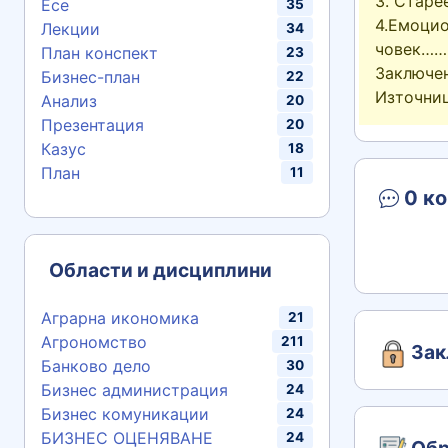
3. Ста
Есе
35
4.Емоцио
Лекции
34
човек…
План конспект
23
Заключ
Бизнес-план
22
Източн
Анализ
20
Презентация
20
Казус
18
План
11
0 ко
Области и дисциплини
Аграрна икономика
21
Агрономство
211
Зак
Банково дело
30
Бизнес администрация
24
Бизнес комуникации
24
БИЗНЕС ОЦЕНЯВАНЕ
24