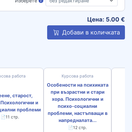
Изберете
Цена:
5.00
€
Добави в количката
рсова работа
Курсова работа
Особености на психиката
при възрастни и стари
ене, старост,
хора. Психологични и
 Психологични и
психо-социални
циални проблеми
проблеми, настъпващи в
📄11 стр.
напредналата...
📄12 стр.