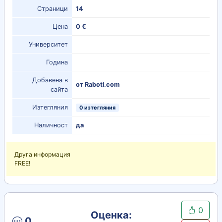
Страници
14
Цена
0 €
Университет
Година
Добавена в
от Raboti.com
сайта
Изтегляния
0 изтегляния
Наличност
да
Друга информация
FREE!
0
Оценка:
0