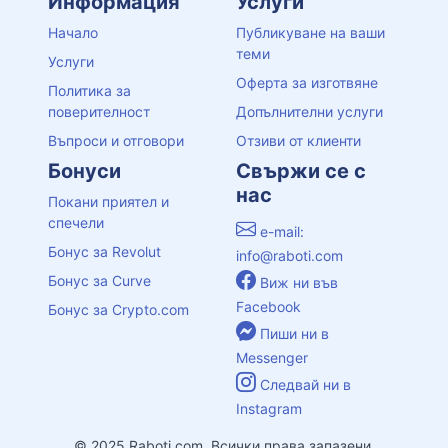
Информация
Услуги
Начало
Публикуване на ваши
теми
Услуги
Оферта за изготвяне
Политика за
поверителност
Допълнителни услуги
Въпроси и отговори
Отзиви от клиенти
Бонуси
Свържи се с
нас
Покани приятел и
спечели
e-mail:
Бонус за Revolut
info@raboti.com
Бонус за Curve
Виж ни във
Facebook
Бонус за Crypto.com
Пиши ни в
Messenger
Следвай ни в
Instagram
© 2025 Raboti.com, Всички права запазени.