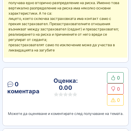
получава едно вторично разпределение на риска. Именно това
вертикално разпределение на риска има няколко основни
характеристики. А те са:
лицето, което сключва застраховката има контакт само с
прекия застраховател. Презастрахователните отношения
възникват между застраховател (седант) и презастраховател;
реализирането на риска и причинените от него вреди се
регулират от седанта;
презастрахователят само по изключение може да участва в
ликвидацията на загубите
0
Оценка:
0
0.00
0
коментара
0
Можете да оценяване и коментирате след получаване на темата.