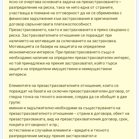
ясно се очертава основната задача на презастраховането –
разпределение на риска, така че нито една от страните,
участваща в поемане на отговорност да не се обременява с
финансови задължения към застрахования в оригиналния
договор свръхнеговата платежоспособност.
Презастраховането, както и застраховането е пряко свързано с
риска. Застрахователните отношения се пораждат при
наличието на мотивация за сключването на застраховка.
Мотивацията се базира на защитата на определени
икономически интереси. При презастраховането също е
необходимо наличие на определен презастрахователен интерес,
но той принадлежи на прекия застраховател, който търси
защита на определени имуществени и неимуществени
интереси.
Елементите на презастрахователните отношения, които се
пораждат на базата на сключен презастрахователен договор, от
гледна точка на тяхното значение, следва да се обобщят в две
групи:
именни и задължително необходими за съществуването на
презастрахователното отношение – страни в договора, обект на
презастраховаката, вид на презастрахователния договор, срок,
покрита отговорност и пр.;
естествени и случайни елементи – вредите и тяхното
разпределение между прекия застарховател и