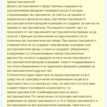
презастрахователя.
Докато застраховането представлява създаване на
централизирани фондове и резерви в ръцете на един
специализиран застраховател, за сметка на премии от
юридически и физически лица, при презастраховането
застрахователните фондове и резерви се създават за сметка на
премии от застрахователи. Последните отделят част от
получените от застрахованите застрахователни премии, за да
получат гаранция за изпълнение на задълженията си по
сключени застрахователни договори. При презастраховането
следователно не се създават нови фондове и резерви (нов
застрахователен фонд), а само се свързват (обединяват),
координират от специализирано презастрахователно
дружество, на вече създадени по пътя на застраховането
застрахователни фондове и резерви. Самото координиране и
частично обединяване е на първичните фондове и резерви на
застрахователните дружества.
Отличителна характеристика на презастраховането като
средство за трансфер и начин за изравняване на риска в
пространството се свежда до това, че чрез него се получава
съвместяване (групиране) на рисковете, т.е.
презастрахователят комбинира рискове на много
застрахователи. По такъв начин се получава най-кратката
дефиниция на презастраховането, а тя е: Презастраховането е
застраховане на застрахователни компании. Чрез него се