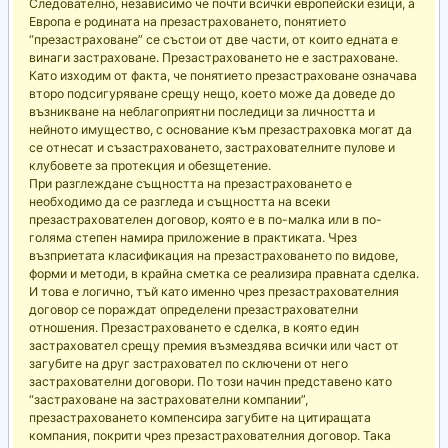
Следователно, независимо че почти всички европейски езици, а
Европа е родината на презастраховането, понятието
“презастраховане” се състои от две части, от които едната е
винаги застраховане. Презастраховането не е застраховане.
Като изходим от факта, че понятието презастраховане означава
второ подсигуряване срещу нещо, което може да доведе до
възникване на неблагоприятни последици за личността и
нейното имущество, с основание към презастраховка могат да
се отнесат и съзастраховането, застрахователните пулове и
клубовете за протекция и обезщетение.
При разглеждане същността на презастраховането е
необходимо да се разгледа и същността на всеки
презастрахователен договор, която е в по-малка или в по-
голяма степен намира приложение в практиката. Чрез
възприетата класификация на презастраховането по видове,
форми и методи, в крайна сметка се реализира правната сделка.
И това е логично, тъй като именно чрез презастрахователния
договор се пораждат определени презастрахователни
отношения. Презастраховането е сделка, в която един
застраховател срещу премия възмездява всички или част от
загубите на друг застраховател по сключени от него
застрахователни договори. По този начин представено като
“застраховане на застрахователни компании”,
презастраховането компенсира загубите на цитиращата
компания, покрити чрез презастрахователния договор. Така