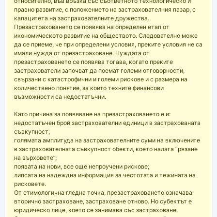
относително, във връзка със съответното технологическо и
правно развитие, с положението на застрахователния пазар, с
капацитета на застрахователните дружества.
Презастраховането се появява на определен етап от
икономическото развитие на обществото. Следователно може
да се приеме, че при определени условия, преките условия не са
имали нужда от презастраховане. Нуждата от
презастраховането се появява тогава, когато преките
застрахователи започват да поемат големи отговорности,
свързани с катастрофични и големи рискове и с размера на
количествено понятие, за които техните финансови
възможности са недостатъчни.
Като причина за появяване на презастраховането е и:
недостатъчен брой застрахователни единици в застрахованата
съвкупност;
голямата амплитуда на застрахователните суми на включените
в застрахователната съвкупност обекти, което налага “рязане
на върховете”;
появата на нови, все още непроучени рискове;
липсата на надеждна информация за честотата и тежината на
рисковете.
От етимологична гледна точка, презастраховането означава
вторично застраховане, застраховане отново. Но субектът е
юридическо лице, което се занимава със застраховане.