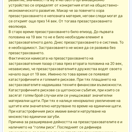
устройство се определят от конкретния етап на обществено-
икономическото развитие. Макар че за повечето хора
презастраховането е непозната материя, негови следи могат да
се открият още през 14 век. От тогава презастраховането
еволюира.
В старо време презастраховането било епизод. До първата
половина на 19 век то не е било необходим елемент в
застрахователното дело. Днес презастраховането е система. То
е необходимост. Застраховането не може да се развива без
презастраховането.
Фактически намесата на презастраховането на
застрахователния пазар става през втората половина на 20 век,
независимо, че презастрахователните дружества водят своето
начало още от 19 век. Именно по това време се появяват
катастрофичните и големите рискове. При тях плащането на
застрахователите надвишава техните финансови възможности.
Катастрофичните рискове са щетоносни събития, при които се
засягат голям брой случаи или се унищожават значителни
материални щети. При тях е налице ненормално увеличение на
щетите или значително натрупване по време на единични щети.
При катастрофичния риск имаме винаги натрупване на
множество единични загуби.
Причина за разширяване дейността на презастрахователите е и
наличието на “голям риск”. Последният се дефинира