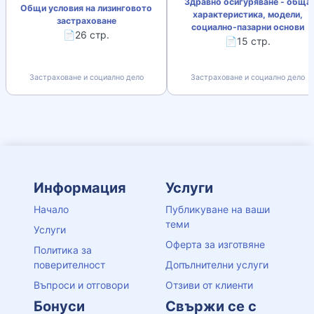
Здравно осигуряване - обща
Общи условия на лизинговото
характеристика, модели,
застраховане
социално-пазарни основи
📄26 стр.
📄15 стр.
Застраховане и социално дело
Застраховане и социално дело
Информация
Услуги
Начало
Публикуване на ваши
теми
Услуги
Оферта за изготвяне
Политика за
поверителност
Допълнителни услуги
Въпроси и отговори
Отзиви от клиенти
Бонуси
Свържи се с