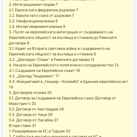
2. Интеграционни теории 7
2.1. Европа като федерална държава 7
2.2. Европа като съюз от държави 7
2.3. Неофункционализъм 8
2.4. Интерговернментализъм 9
3. Пътят на европейската интеграция от създаването на
Европейската общност за въглища и стомана до Римските
договори 9
3.1. Краят на Втората световна война и създаването на
Европейската общност за въглища и стомана 9
3.2. „Докладът Спаак“ и Римските договори 12
4. Начало на Европейското политическо сътрудничество 13
4.1. Създаване на Европейски съвет 16
4.2. „Доклад Тиндеманс“ 17
4.3. Инициативата „Геншер – Коломбо“ и Единния европейски акт
19
5. Договорна основа 20
5.1. Договор за създаване на Европейски съюз (Договор от
Маастрихт) 20
5.2. Договор от Амстердам 24
5.3. Договор от Ница 26
5.4. Договор от Лисабон 27
Втора глава 31
1. Разширяване на ЕС и Турция 32
2. Слабости в институционалната система на ЕС и