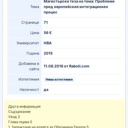
Магистърска теза на тема: Проблеми
Тема
пред европейския интеграционен
процес
Страници
71
Цена
56 €
Университет
НВА
Година
2015
Добавена в
11.08.2016 от Raboti.com
сайта
Изтегляния
Няма изтегляния
Наличност
да
Друга информация
Съдържание
Увод 3
Глава първа 5
1. Зараждане на идеята за Обединена Европа 5