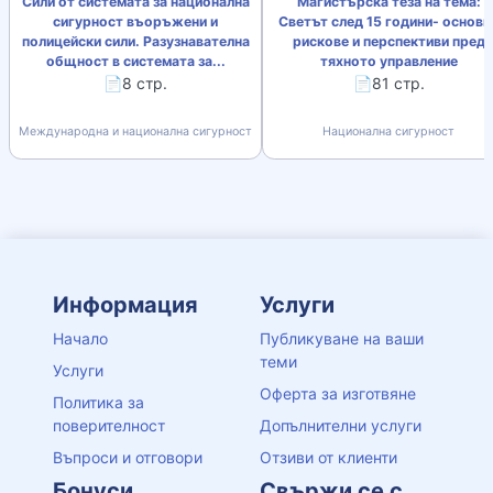
Сили от системата за национална
Магистърска теза на тема:
сигурност въоръжени и
Светът след 15 години- основн
полицейски сили. Разузнавателна
рискове и перспективи пред
общност в системата за...
тяхното управление
📄8 стр.
📄81 стр.
Международна и национална сигурност
Национална сигурност
Информация
Услуги
Начало
Публикуване на ваши
теми
Услуги
Оферта за изготвяне
Политика за
поверителност
Допълнителни услуги
Въпроси и отговори
Отзиви от клиенти
Бонуси
Свържи се с