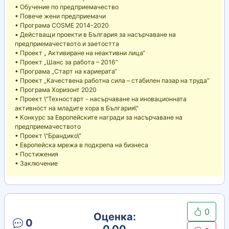
• Обучение по предприемачество
• Повече жени предприемачи
• Програма COSME 2014-2020
• Действащи проекти в България за насърчаване на
предприемачеството и заетостта
• Проект „ Активиране на неактивни лица“
• Проект „Шанс за работа – 2016“
• Програма „Старт на кариерата“
• Проект „Качествена работна сила – стабилен пазар на труда”
• Програма Хоризонт 2020
• Проект \"Техностарт - насърчаване на иновационната
активност на младите хора в България\"
• Конкурс за Европейските награди за насърчаване на
предприемачеството
• Проект \"Брандико\"
• Европейска мрежа в подкрепа на бизнеса
• Постижения
• Заключение
0
Оценка:
0