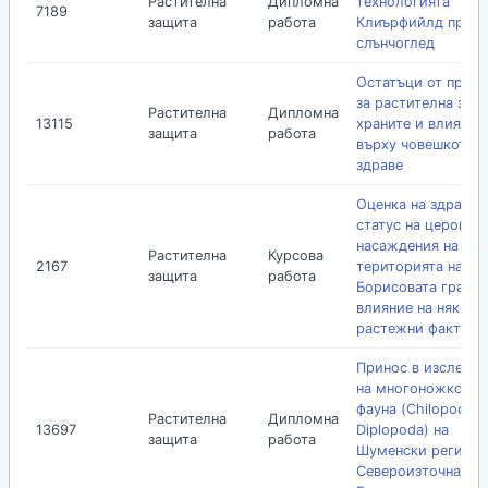
Растителна
Дипломна
технологията
7189
защита
работа
Клиърфийлд при
слънчоглед
Остатъци от препа
за растителна защ
Растителна
Дипломна
13115
храните и влияние
защита
работа
върху човешкото
здраве
Оценка на здравни
статус на церовит
насаждения на
Растителна
Курсова
2167
територията на Кн
защита
работа
Борисовата градин
влияние на някои
растежни фактори
Принос в изследва
на многоножковат
фауна (Chilopoda,
Растителна
Дипломна
13697
Diplopoda) на
защита
работа
Шуменски регион,
Североизточна