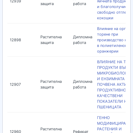
12939
яйчната продуктив
защита
работа
и благополучие пр
свободно отглежд
кокошки
Влияние на органи
торене при
Растителна
Дипломна
12898
производство на п
защита
работа
в полиетиленови
оранжерии
ВЛИЯНИЕ НА ТОР
ПРОДУКТИ ВЪРХУ
МИКРОБИОЛОГИЧ
И ЕНЗИМНАТА
Растителна
Дипломна
12907
ПОЧВЕНА АКТИВН
защита
работа
ПРОДУКТИВНОСТ 
КАЧЕСТВЕНИ
ПОКАЗАТЕЛИ НА
ПШЕНИЦАТА
ГЕННО
МОДИФИЦИРАНИ
Растителна
РАСТЕНИЯ И
12960
Реферат