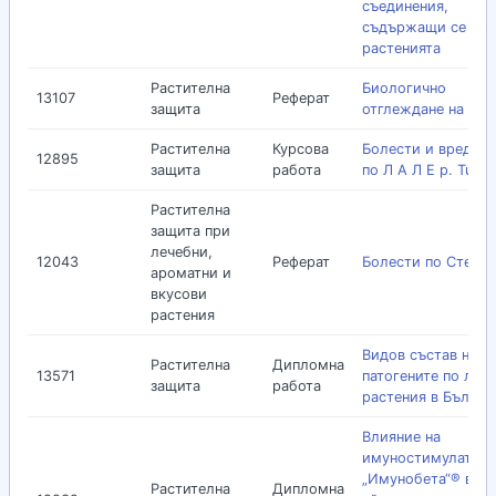
съединения,
съдържащи се в
растенията
Растителна
Биологично
13107
Реферат
защита
отглеждане на пш
Растителна
Курсова
Болести и вредит
12895
защита
работа
по Л А Л Е р. Tulipa
Растителна
защита при
лечебни,
12043
Реферат
Болести по Стевия
ароматни и
вкусови
растения
Видов състав на
Растителна
Дипломна
13571
патогените по леч
защита
работа
растения в Българ
Влияние на
имуностимулатор
„Имунобета“® вър
Растителна
Дипломна