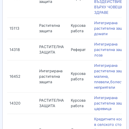
защита
ВЪЗДЕЙСТВИЕТО
ВЪРХУ ЧОВЕШКОТ
ЗДРАВЕ
Интегрирана
Растителна
Курсова
15113
растителна защита
защита
работа
домати
Интегрирана
РАСТИТЕЛНА
14318
Реферат
растителна защита
ЗАЩИТА
лоза
Интегрирана
Интегрирана
растителна защита
Курсова
16452
растителна
малина,
работа
защита
плевели,болести и
неприятели
Интегрирана
РАСТИТЕЛНА
Курсова
14320
растителна защита
ЗАЩИТА
работа
царевица
Кредитните коопе
в селското стопан