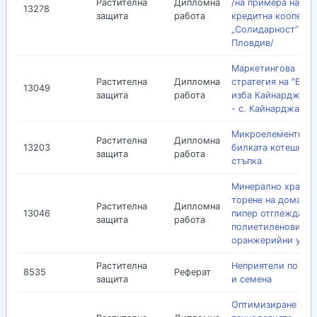
Растителна
Дипломна
/на примера на
13278
защита
работа
кредитна коопера
„Солидарност” - гр
Пловдив/
Маркетингова
Растителна
Дипломна
стратегия на "Вин
13049
защита
работа
изба Кайнарджа" 
- с. Кайнарджа
Микроелементи в
Растителна
Дипломна
13203
билката котешка
защита
работа
стъпка
Минерално хранен
торене на домати 
Растителна
Дипломна
13046
пипер отглеждани 
защита
работа
полиетиленови
оранжерийни усло
Растителна
Неприятели по пл
8535
Реферат
защита
и семена
Оптимизиране на