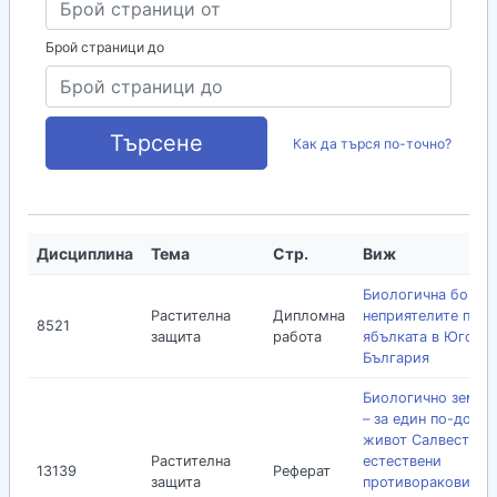
Брой страници до
Търсене
Как да търся по-точно?
Дисциплина
Тема
Стр.
Виж
Биологична борба
Растителна
Дипломна
неприятелите по
8521
защита
работа
ябълката в Югозап
България
Биологично земед
– за един по-добъ
живот Салвестрол
Растителна
естествени
13139
Реферат
защита
противоракови