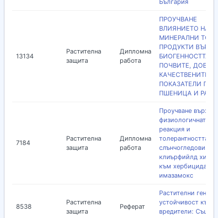
България
ПРОУЧВАНЕ
ВЛИЯНИЕТО НА
МИНЕРАЛНИ ТОР
ПРОДУКТИ ВЪРХУ
Растителна
Дипломна
13134
БИОГЕННОСТТА Н
защита
работа
ПОЧВИТЕ, ДОБИВ
КАЧЕСТВЕНИТЕ
ПОКАЗАТЕЛИ ПРИ
ПШЕНИЦА И РАП
Проучване върху
физиологичната
реакция и
Растителна
Дипломна
толерантността на
7184
защита
работа
слънчогледови
клиърфийлд хибр
към хербицида
имазамокс
Растителни гени з
Растителна
устойчивост към
8538
Реферат
защита
вредители: Същно