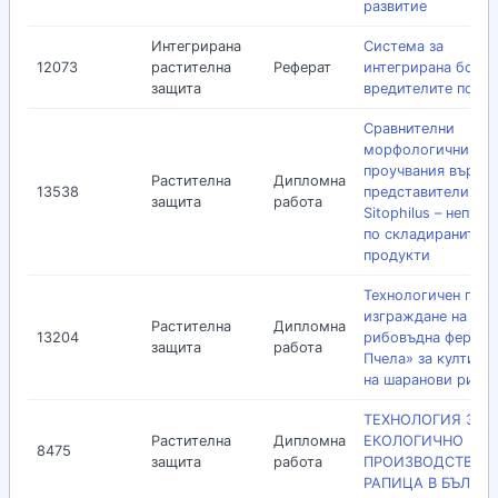
развитие
Интегрирана
Система за
12073
растителна
Реферат
интегрирана борба
защита
вредителите по ти
Сравнителни
морфологични
проучвания върху
Растителна
Дипломна
13538
представители от 
защита
работа
Sitophilus – непри
по складираните
продукти
Технологичен прое
изграждане на
Растителна
Дипломна
13204
рибовъдна ферма «
защита
работа
Пчела» за култиви
на шаранови риби
ТЕХНОЛОГИЯ ЗА
Растителна
Дипломна
ЕКОЛОГИЧНО
8475
защита
работа
ПРОИЗВОДСТВО 
РАПИЦА В БЪЛГА