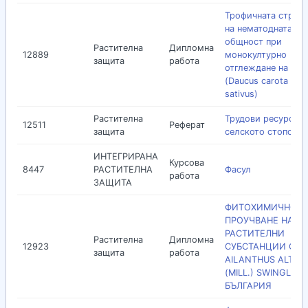
Трофичната струк
на нематодната
общност при
Растителна
Дипломна
12889
монокултурно
защита
работа
отглеждане на мо
(Daucus carota sub
sativus)
Растителна
Трудови ресурси в
12511
Реферат
защита
селското стопонст
ИНТЕГРИРАНА
Курсова
8447
РАСТИТЕЛНА
Фасул
работа
ЗАЩИТА
ФИТОХИМИЧНО
ПРОУЧВАНЕ НА
РАСТИТЕЛНИ
Растителна
Дипломна
12923
СУБСТАНЦИИ ОТ
защита
работа
AILANTHUS ALTISS
(MILL.) SWINGLE В
БЪЛГАРИЯ