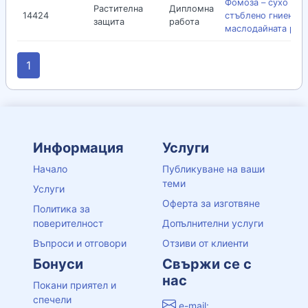
Фомоза – сухо
Растителна
Дипломна
14424
стъблено гниене п
защита
работа
маслодайната рап
1
Информация
Услуги
Начало
Публикуване на ваши
теми
Услуги
Оферта за изготвяне
Политика за
поверителност
Допълнителни услуги
Въпроси и отговори
Отзиви от клиенти
Бонуси
Свържи се с
нас
Покани приятел и
спечели
e-mail: