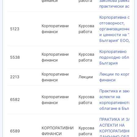
финанси
работа
законова рамка и
практически аспек
Корпоративна соц
отговорност,
Корпоративни
Курсова
5123
oрганизационна ку
финанси
работа
и ценности на “ЛУ
България“ ЕООД
Корпоративно
Корпоративни
Курсова
5538
подоходно облаган
финанси
работа
България
Корпоративни
Лекции по корпора
2213
Лекции
финанси
финанси
Практика и законо
Корпоративни
Курсова
аспекти на
6582
финанси
работа
корпоративното да
облагане в Българ
ПРАКТИКА И ЗАК
АСПЕКТИ НА
КОРПОРАТИВНИ
Курсова
6589
КОРПОРАТИВНОТО
ФИНАНСИ
работа
ДАНЪЧНО ОБЛАГА