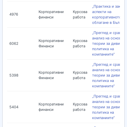
„Практика и закон
Корпоративни
Курсова
аспекти на
4976
финанси
работа
корпоративното да
облагане в Българ
„Преглед и сравни
анализ на основни
Корпоративни
Курсова
6062
теории за дивиден
Финанси
работа
политика на
компаниите”
„Преглед и сравни
анализ на основни
Корпоративни
Курсова
5398
теории за дивиден
Финанси
работа
политика на
компаниите”
„Преглед и сравни
анализ на основни
Корпоративни
Курсова
5404
теории за дивиден
финанси
работа
политика на
компаниите”