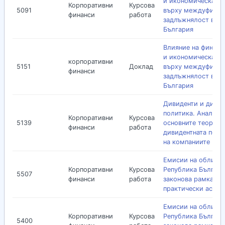
и икономическата 
Корпоративни
Курсова
5091
върху междуфирме
финанси
работа
задлъжнялост в
България
Влияние на финанс
и икономическата 
корпоративни
5151
Доклад
върху междуфирме
финанси
задлъжнялост в
България
Дивиденти и дивид
политика. Анализ 
Корпоративни
Курсова
5139
основните теории 
финанси
работа
дивидентната поли
на компаниите
Емисии на облигац
Корпоративни
Курсова
Република Българи
5507
финанси
работа
законова рамка и
практически аспек
Емисии на облигац
Корпоративни
Курсова
Република Българи
5400