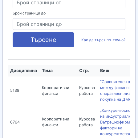
Брой страници до
Търсене
Как да търся по-точно?
Дисциплина
Тема
Стр.
Виж
”Сравнителен анал
Корпоративни
Курсова
между финансов и
5138
финанси
работа
оперативен лизинг
покупка на ДМА”
„Конкурентоспособ
на индустриална ф
Корпоративни
Курсова
6764
Вътрешнофирмени
финанси
работа
фактори на
конкурентоспособ