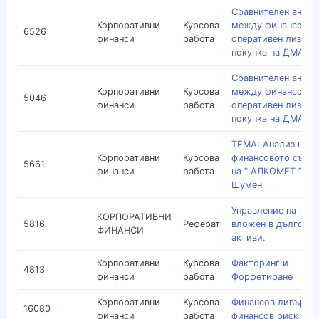
Сравнителен анали
Корпоративни
Курсова
между финансов и
6526
финанси
работа
оперативен лизинг
покупка на ДМА
Сравнителен анали
Корпоративни
Курсова
между финансов и
5046
финанси
работа
оперативен лизинг
покупка на ДМА
ТЕМА: Анализ на
Корпоративни
Курсова
финансовото съст
5661
финанси
работа
на “ АЛКОМЕТ ” АД 
Шумен
Управление на капи
КОРПОРАТИВНИ
5816
Реферат
вложен в дълготр
ФИНАНСИ
активи.
Корпоративни
Курсова
Факторинг и
4813
финанси
работа
Форфетиране
Корпоративни
Курсова
Финансов ливърид
16080
финанси
работа
финансов риск