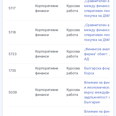
„Сравнителен анал
Корпоративни
Курсова
между финансов и
5117
финанси
работа
оперативен лизинг
покупка на ДМА”
„Сравнителен анал
Корпоративни
Курсова
между финансов и
5118
финанси
работа
оперативен лизинг
покупка на ДМА”
„Финансов анализ 
Корпоративни
Курсова
5723
фирма” обект: „Лав
финанси
работа
АД
Корпоративни
Курсова
Българска фондов
1735
финанси
работа
борса
Влияние на финанс
и икономическата 
Корпоративни
Курсова
5039
върху междуфирме
финанси
работа
задлъжнялост в
България
Влияние на финанс