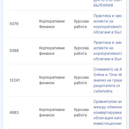
БЪЛГАРИЯ
Практика и законо
Корпоративни
Курсова
аспекти на
5079
Финанси
работа
корпоративното да
облагане в Българ
Практика и законо
Корпоративни
Курсова
аспекти на
5088
финанси
работа
корпоративното да
облагане в Българ
Сливането на Amer
Online и Time Warne
Корпоративни
Курсова
12241
анализ на грешките
финанси
работа
резултатите от
събитията
Сравнителен анали
между обикновена
Корпоративни
Курсова
4983
конвертируема
финанси
работа
облигация като
инвестиционни об