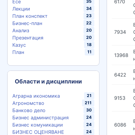
6170
Есе
35
Лекции
34
План конспект
23
Бизнес-план
22
Анализ
20
7934
Презентация
20
Казус
18
План
11
13968
6422
Области и дисциплини
Аграрна икономика
21
9153
Агрономство
211
Банково дело
30
Бизнес администрация
24
6086
Бизнес комуникации
24
БИЗНЕС ОЦЕНЯВАНЕ
24