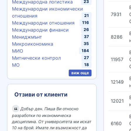
Международна логистика
23
Международни икономически
7931
отношения
21
Международни отношения
116
Международни финанси
26
8286
Мениджмънт
37
Микроикономика
35
МИО
184
Митнически контрол
27
11957
МО
18
виж още
12149
Отзиви от клиенти
12021
Добър ден. Пиша Ви относно
разработки по икономическа
дисциплина. От университета ми искат
6160
10 на брой. Имате ли възможност да