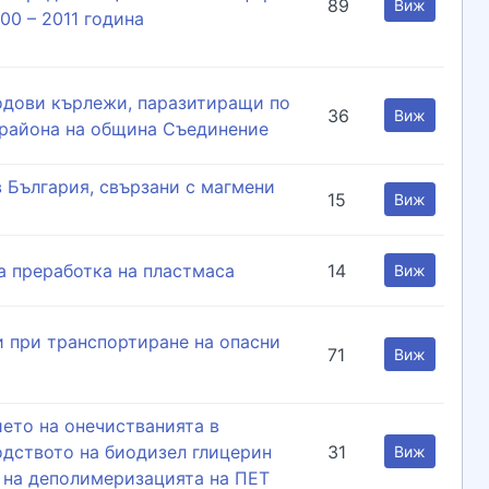
89
Виж
00 – 2011 година
одови кърлежи, паразитиращи по
36
Виж
района на община Съединение
 България, свързани с магмени
15
Виж
а преработка на пластмаса
14
Виж
и при транспортиране на опасни
71
Виж
ието на онечистванията в
одството на биодизел глицерин
31
Виж
 на деполимеризацията на ПЕТ