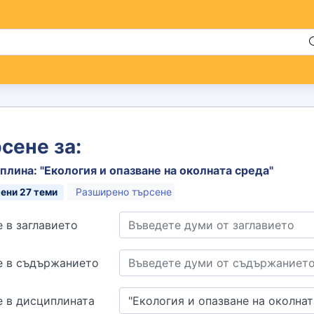
сене за:
лина: "Екология и опазване на околната среда"
Разширено търсене
рени
27
теми
 в заглавието
е в съдържанието
е в дисциплината