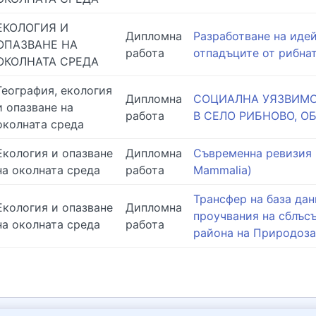
ЕКОЛОГИЯ И
Дипломна
Разработване на идей
ОПАЗВАНЕ НА
работа
отпадъците от рибна
ОКОЛНАТА СРЕДА
География, екология
Дипломна
СОЦИАЛНА УЯЗВИМО
и опазване на
работа
В СЕЛО РИБНОВО, 
околната среда
Екология и опазване
Дипломна
Съвременна ревизия н
на околната среда
работа
Mammalia)
Трансфер на база да
Екология и опазване
Дипломна
проучвания на сблъсъ
на околната среда
работа
района на Природоза