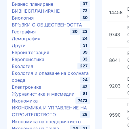
Бизнес планиране
37
БИЗНЕСПЛАНИРАНЕ
72
14458
Биология
30
ВРЪЗКИ С ОБЩЕСТВЕНОСТТА
География
30
23
9743
Демография
24
Други
31
Евроинтеграция
39
Европеистика
33
8641
Екология
227
Екология и опазване на околната
среда
24
9203
Електроника
42
Журналистика и масмедии
81
Икономика
7473
ИКОНОМИКА И УПРАВЛЕНИЕ НА
СТРОИТЕЛСТВОТО
28
9590
Икономика на предприятието
Икономика на труда
24
21