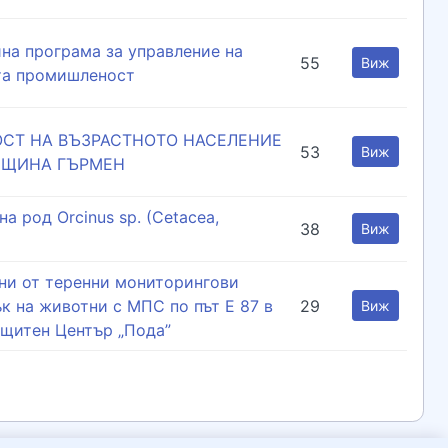
на програма за управление на
55
Виж
та промишленост
СТ НА ВЪЗРАСТНОТО НАСЕЛЕНИЕ
53
Виж
ОБЩИНА ГЪРМЕН
а род Orcinus sp. (Cetacea,
38
Виж
нни от теренни мониторингови
к на животни с МПС по път Е 87 в
29
Виж
щитен Център „Пода”