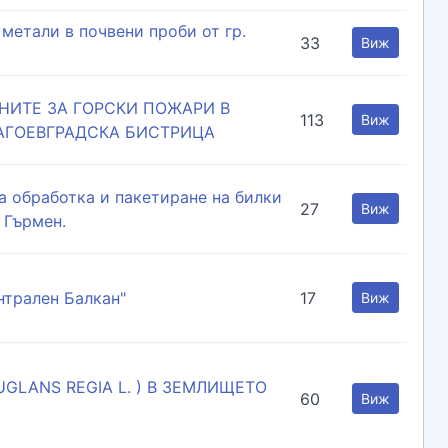
метали в почвени проби от гр.
33
Виж
НИТЕ ЗА ГОРСКИ ПОЖАРИ В
113
Виж
ЛАГОЕВГРАДСКА БИСТРИЦА
а обработка и пакетиране на билки
27
Виж
 Гърмен.
нтрален Балкан"
17
Виж
GLANS REGIA L. ) В ЗЕМЛИЩЕТО
60
Виж