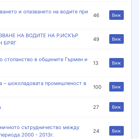
ването и опазването на водите при
46
Виж
ВАНЕ НА ВОДИТЕ НА Р.ИСКЪР
49
Виж
Н БРЯГ
то стопанство в общините Гърмен и
13
Виж
та – шоколадовата промишленост в
100
Виж
а
27
Виж
аничното сътрудничество между
24
Виж
периода 2000 - 2013г.