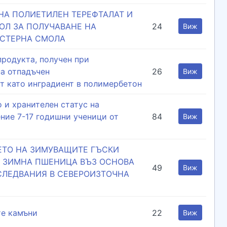
НА ПОЛИЕТИЛЕН ТЕРЕФТАЛАТ И
ОЛ ЗА ПОЛУЧАВАНЕ НА
24
Виж
СТЕРНА СМОЛА
продукта, получен при
а отпадъчен
26
Виж
т като инградиент в полимербетон
 и хранителен статус на
ние 7-17 годишни ученици от
84
Виж
ЕТО НА ЗИМУВАЩИТЕ ГЪСКИ
Т ЗИМНА ПШЕНИЦА ВЪЗ ОСНОВА
49
Виж
СЛЕДВАНИЯ В СЕВЕРОИЗТОЧНА
те камъни
22
Виж