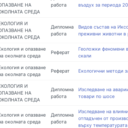
ОПАЗВАНЕ НА
работа
въздух за периода 20
ОКОЛНАТА СРЕДА
ЕКОЛОГИЯ И
Дипломна
Видов състав на Икс
ОПАЗВАНЕ НА
работа
преживни животни в 
ОКОЛНАТА СРЕДА
Екология и опазване
Геоложки феномени в
Реферат
на околната среда
скали
Екология и опазване
Реферат
Екологични методи з
на околната среда
ЕКОЛОГИЯ И
Дипломна
Изследване на авари
ОПАЗВАНЕ НА
работа
товари по шосе
ОКОЛНАТА СРЕДА
Изследване на влиян
Екология и опазване
Дипломна
отпадъчен от произв
на околната среда
работа
върху температурата