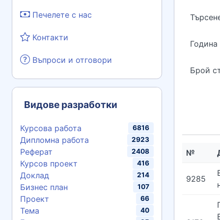
Печелете с нас
Търсен
Контакти
Година
Въпроси и отговори
Брой с
Видове разработки
Курсова работа
6816
Дипломна работа
2923
Реферат
2408
№
Курсов проект
416
Доклад
214
9285
Бизнес план
107
Проект
66
Тема
40