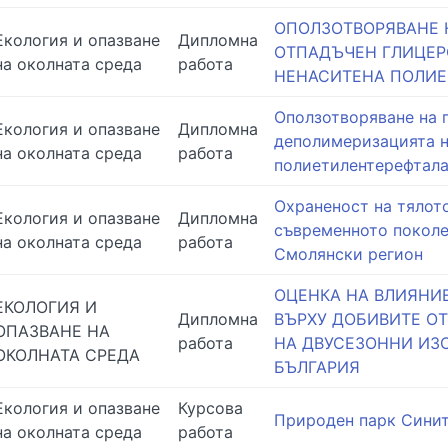
ОПОЛЗОТВОРЯВАНЕ 
Екология и опазване
Дипломна
ОТПАДЪЧЕН ГЛИЦЕР
на околната среда
работа
НЕНАСИТЕНА ПОЛИЕ
Оползотворяване на 
Екология и опазване
Дипломна
деполимеризацията н
на околната среда
работа
полиетилентерефтала
Охраненост на тялото
Екология и опазване
Дипломна
съвременното поколе
на околната среда
работа
Смолянски регион
ОЦЕНКА НА ВЛИЯНИ
ЕКОЛОГИЯ И
Дипломна
ВЪРХУ ДОБИВИТЕ О
ОПАЗВАНЕ НА
работа
НА ДВУСЕЗОННИ ИЗ
ОКОЛНАТА СРЕДА
БЪЛГАРИЯ
Екология и опазване
Курсова
Природен парк Сини
на околната среда
работа