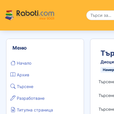
Меню
Тър
Дисцип
Начало
Наме
Архив
Търсене
Търсене
Търсен
Разработване
Търсен
Титулна страница