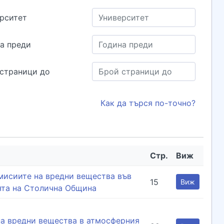
рситет
а преди
страници до
Как да търся по-точно?
Стр.
Виж
емисиите на вредни вещества във
15
Виж
ята на Столична Община
на вредни вещества в атмосферния