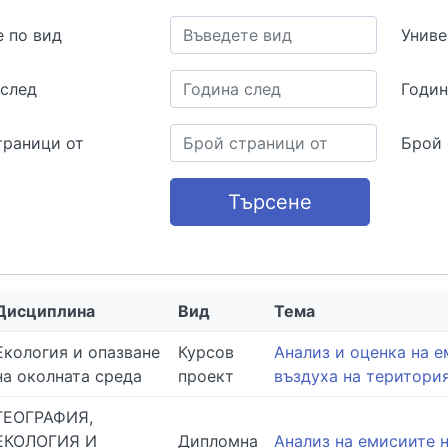
е по вид
Униве
 след
Годин
траници от
Брой 
Търсене
Дисциплина
Вид
Тема
Екология и опазване
Курсов
Анализ и оценка на 
на околната среда
проект
въздуха на територи
ГЕОГРАФИЯ,
ЕКОЛОГИЯ И
Дипломна
Анализ на емисиите 