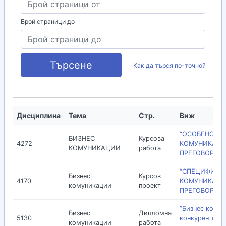
Брой страници до
Търсене
Как да търся по-точно?
Дисциплина
Тема
Стр.
Виж
“ОСОБЕНОСТИ
БИЗНЕС
Курсова
4272
КОМУНИКАЦИ
КОМУНИКАЦИИ
работа
ПРЕГОВОРИ В
“СПЕЦИФИКИ 
Бизнес
Курсов
4170
КОМУНИКАЦИ
комуникации
проект
ПРЕГОВОРИ В
”Бизнес кому
Бизнес
Дипломна
5130
конкурентосп
комуникации
работа