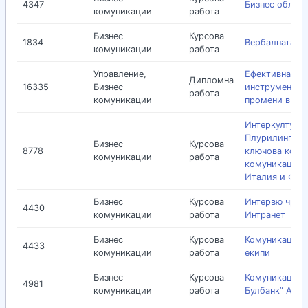
4347
Бизнес облекл
комуникации
работа
Бизнес
Курсова
1834
Вербалната к
комуникации
работа
Управление,
Ефективна ко
Дипломна
16335
Бизнес
инструмент за
работа
комуникации
промени в ор
Интeркултурн
Плурилингвиз
Бизнес
Курсова
8778
ключoвa кoмпe
комуникации
работа
кoмуникaция 
Итaлия и Фрa
Бизнес
Курсова
Интервю чрез
4430
комуникации
работа
Интранет
Бизнес
Курсова
Комуникации в
4433
комуникации
работа
екипи
Бизнес
Курсова
Комуникациите
4981
комуникации
работа
Булбанк” АД