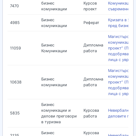
бизнес
Курсов
Комуникациите
7470
комуникации
проект
съвременните
Бизнес
Кризата в Япо
4985
Реферат
комуникации
пред бизнеса
Магистърска т
комуникацият
Бизнес
Дипломна
11059
проект” (По п
Комуникации
работа
подобряване н
лица с увреж
Магистърска т
комуникацият
Бизнес
Дипломна
10638
проект” (По п
комуникации
работа
подобряване н
лица с увреж
Бизнес
комуникации и
Курсова
Невербална к
5835
делови преговори
работа
деловите пре
в туризма
Бизнес
Курсова
2135
Невербалните