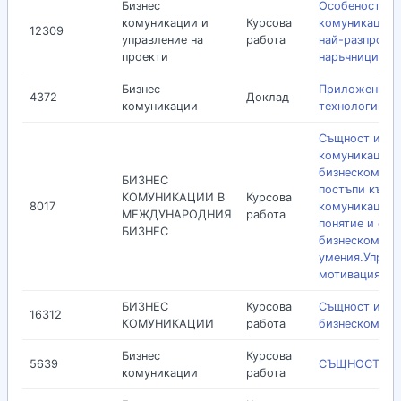
Бизнес
Особености на
комуникации и
Курсова
комуникациит
12309
управление на
работа
най-разпрост
проекти
наръчници и с
Бизнес
Приложение н
4372
Доклад
комуникации
технологии в 
Същност и де
комуникацият
бизнескомуни
БИЗНЕС
постъпи към
КОМУНИКАЦИИ В
Курсова
8017
комуникацият
МЕЖДУНАРОДНИЯ
работа
понятие и фун
БИЗНЕС
бизнескомуни
умения.Управл
мотивация на
БИЗНЕС
Курсова
Същност и зна
16312
КОМУНИКАЦИИ
работа
бизнескомуни
Бизнес
Курсова
5639
СЪЩНОСТ НА 
комуникации
работа