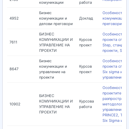
комуникации
работа
Бизнес
Особености н
4952
комуникации и
Доклад
комуникациит
делови преговори
преговори в А
БИЗНЕС
Особености н
КОМУНИКАЦИИ И
Курсов
проекта споре
7611
УПРАВЛЕНИЕ НА
проект
Step, стандар
ПРОЕКТИ
проекти, Six s
Бизнес
Особености н
комуникации и
Курсов
проекта според
8647
управление на
проект
Six sigma и ст
проекти
управление на
Особености н
проектите спо
БИЗНЕС
разпростране
КОМУНИКАЦИИ И
Курсова
10902
методологии и
УПРАВЛЕНИЕ НА
работа
управление на
ПРОЕКТИ
PRINCE2, TenS
Six Sigma и др