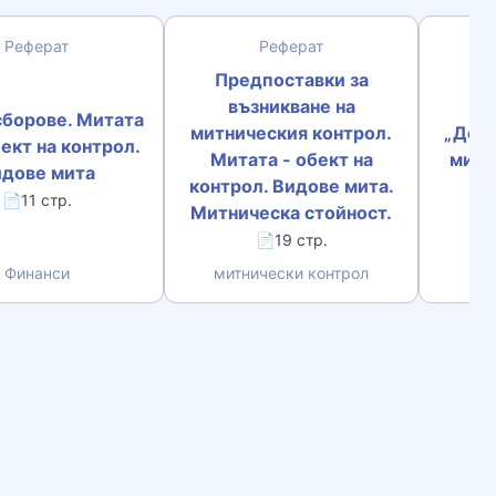
Реферат
Реферат
Предпоставки за
възникване на
сборове. Митата
митническия контрол.
„Доку
ект на контрол.
Митата - обект на
митн
дове мита
контрол. Видове мита.
📄11 стр.
Митническа стойност.
📄19 стр.
Финанси
митнически контрол
Мит