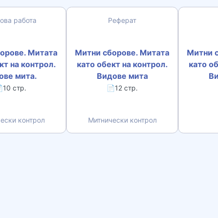
ова работа
Реферат
орове. Митата
Митни сборове. Митата
Митни 
кт на контрол.
като обект на контрол.
като об
ове мита.
Видове мита
Ви
10 стр.
📄12 стр.
ески контрол
Митнически контрол