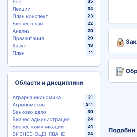
Есе
35
Лекции
34
План конспект
23
Бизнес-план
22
Анализ
20
Презентация
20
Зак
Казус
18
План
11
Обр
Области и дисциплини
Аграрна икономика
21
Агрономство
211
Банково дело
30
Бизнес администрация
24
Бизнес комуникации
24
Подобни 
БИЗНЕС ОЦЕНЯВАНЕ
24