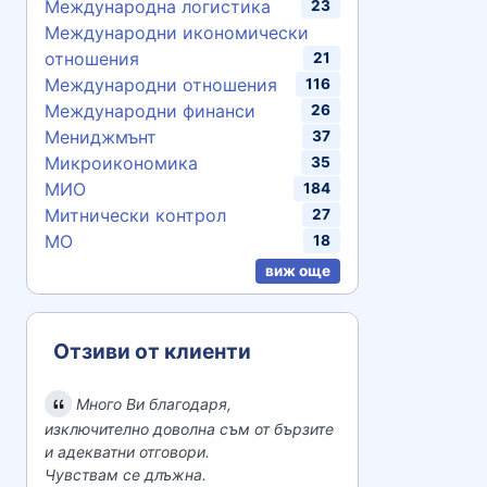
Международна логистика
23
Международни икономически
отношения
21
Международни отношения
116
Международни финанси
26
Мениджмънт
37
Микроикономика
35
МИО
184
Митнически контрол
27
МО
18
виж още
Отзиви от клиенти
Много Ви благодаря,
изключително доволна съм от бързите
и адекватни отговори.
Чувствам се длъжна.