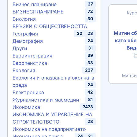
Бизнес планиране
37
БИЗНЕСПЛАНИРАНЕ
72
Курс
Биология
30
ВРЪЗКИ С ОБЩЕСТВЕНОСТТА
Митни сб
География
30
23
като обе
Демография
24
Вид
Други
31
Евроинтеграция

39
Европеистика
33
Екология
227
Митнич
Екология и опазване на околната
среда
24
Електроника
42
Журналистика и масмедии
81
Икономика
7473
ИКОНОМИКА И УПРАВЛЕНИЕ НА
СТРОИТЕЛСТВОТО
28
Икономика на предприятието
Икономика на труда
24
21