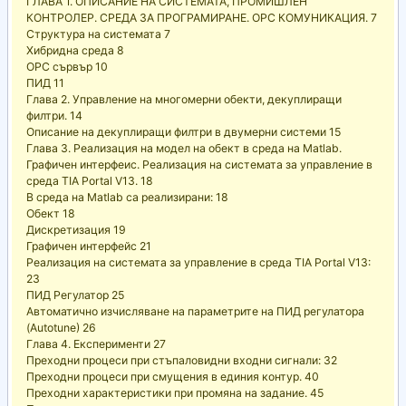
ГЛАВА 1. ОПИСАНИЕ НА СИСТЕМАТА, ПРОМИШЛЕН
КОНТРОЛЕР. СРЕДА ЗА ПРОГРАМИРАНЕ. OPC КОМУНИКАЦИЯ. 7
Структура на системата 7
Хибридна среда 8
OPC сървър 10
ПИД 11
Глава 2. Управление на многомерни обекти, декуплиращи
филтри. 14
Описание на декуплиращи филтри в двумерни системи 15
Глава 3. Реализация на модел на обект в среда на Matlab.
Графичен интерфеис. Реализация на системата за управление в
среда TIA Portal V13. 18
В среда на Matlab са реализирани: 18
Обект 18
Дискретизация 19
Графичен интерфейс 21
Реализация на системата за управление в среда TIA Portal V13:
23
ПИД Регулатор 25
Автоматично изчисляване на параметрите на ПИД регулатора
(Autotune) 26
Глава 4. Експерименти 27
Преходни процеси при стъпаловидни входни сигнали: 32
Преходни процеси при смущения в единия контур. 40
Преходни характеристики при промяна на задание. 45