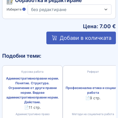
Обработка и редактиране
Изберете
Цена:
7.00
€
Добави в количката
Подобни теми:
Курсова работа
Реферат
Административноправни норми.
Понятие. Структура.
Ограничение от други правни
Професионална етика и социал
норми. Видове
работа
административноправни норми.
📄9 стр.
Действие.
📄11 стр.
Административно право
Методи на социалната работа