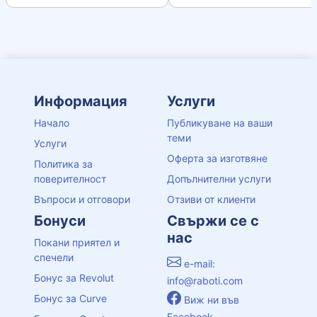
Информация
Услуги
Начало
Публикуване на ваши
теми
Услуги
Оферта за изготвяне
Политика за
поверителност
Допълнителни услуги
Въпроси и отговори
Отзиви от клиенти
Бонуси
Свържи се с
нас
Покани приятел и
спечели
e-mail:
Бонус за Revolut
info@raboti.com
Бонус за Curve
Виж ни във
Facebook