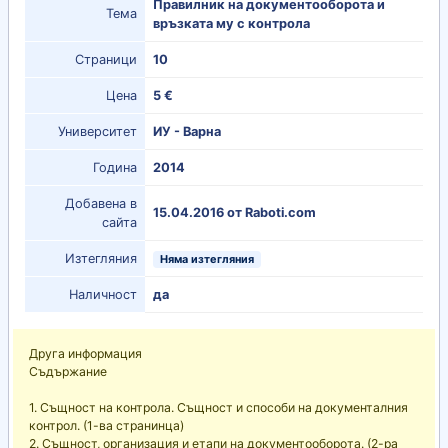
Правилник на документооборота и
Тема
връзката му с контрола
Страници
10
Цена
5 €
Университет
ИУ - Варна
Година
2014
Добавена в
15.04.2016 от Raboti.com
сайта
Изтегляния
Няма изтегляния
Наличност
да
Друга информация
Съдържание
1. Същност на контрола. Същност и способи на документалния
контрол. (1-ва странинца)
2. Същност, организация и етапи на документооборота. (2-ра