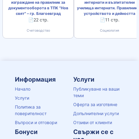
изграждане на правилник за
интернати и възпитателни
документооборота в ТПК "Нов
училища интернати. Правилник 
свят" – гр. Благоевград
устройството и дейността
📄22 стр.
📄11 стр.
Счетоводство
Социология
Информация
Услуги
Начало
Публикуване на ваши
теми
Услуги
Оферта за изготвяне
Политика за
поверителност
Допълнителни услуги
Въпроси и отговори
Отзиви от клиенти
Бонуси
Свържи се с